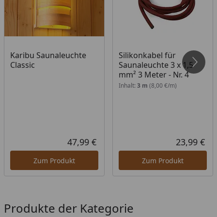
Karibu Rückenlehne und Bankblende Set 3
Montageanleitung inkl. Maßangaben
Karibu Saunaleuchte
Silikonkabel für
Classic
Saunaleuchte 3 x 1,5
mm² 3 Meter - Nr. 4
Inhalt:
3 m
(8,00 €/m)
47,99 €
23,99 €
Aktueller Preis
Akt
Zum Produkt
Zum Produkt
Produkte der Kategorie