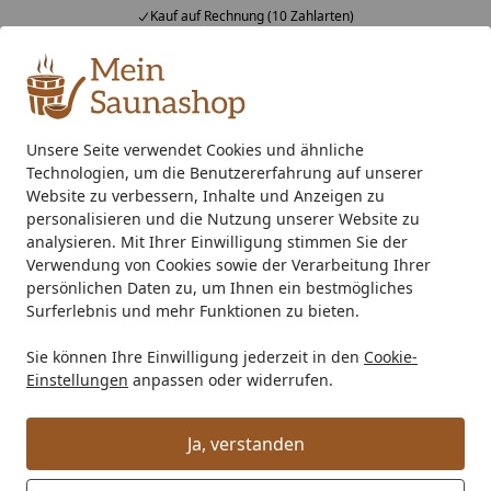
Kauf auf Rechnung (10 Zahlarten)
Alle Produkte
Mein Konto
Wunschl
Ein
4,76
/ 5
Suchen
Unsere Seite verwendet Cookies und ähnliche
Technologien, um die Benutzererfahrung auf unserer
Zubehör
Saunaausstattung
Liegen & Bänke
Karibu Rü
Startseite
Website zu verbessern, Inhalte und Anzeigen zu
Karibu Rückenlehne und
personalisieren und die Nutzung unserer Website zu
analysieren. Mit Ihrer Einwilligung stimmen Sie der
Bankblende Premium Set 3
Verwendung von Cookies sowie der Verarbeitung Ihrer
persönlichen Daten zu, um Ihnen ein bestmögliches
Surferlebnis und mehr Funktionen zu bieten.
Sie können Ihre Einwilligung jederzeit in den
Cookie-
Einstellungen
anpassen oder widerrufen.
Ja, verstanden