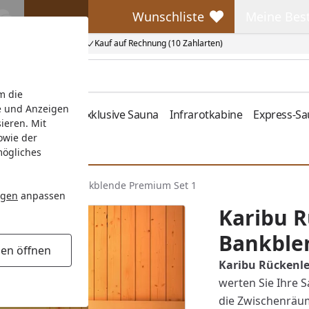
Wunschliste
Meine Bes
Wunschliste
Meine Beste
Kauf auf Rechnung (10 Zahlarten)
m die
e und Anzeigen
fen
Zubehör
Exklusive Sauna
Infrarotkabine
Express-S
ieren. Mit
owie der
mögliches
ckenlehne und Bankblende Premium Set 1
ngen
anpassen
Karibu 
Bankble
gen öffnen
Karibu Rückenl
werten Sie Ihre 
die Zwischenräu