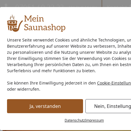
Hotline
07051 / 9 22 22
Kontakt
Mo-Fr. 8-16 Uhr
Kontakt
Eigene Montage-Teams
Unsere Seite verwendet Cookies und ähnliche Technologien, u
Benutzererfahrung auf unserer Website zu verbessern, Inhalt
Außensauna
Indoor-Sauna
Energiespar-Sauna
Saunao
zu personalisieren und die Nutzung unserer Website zu analys
Ihrer Einwilligung stimmen Sie der Verwendung von Cookies s
Saunahersteller
% Sale %
Verarbeitung Ihrer persönlichen Daten zu, um Ihnen ein best
Surferlebnis und mehr Funktionen zu bieten.
Zubehör
Saunaausstattung
Liegen & Bänke
Karibu Rü
Sie können Ihre Einwilligung jederzeit in den
Cookie-Einstellu
Startseite
oder widerrufen.
Ja, verstanden
Nein, Einstellun
Datenschutz
Impressum