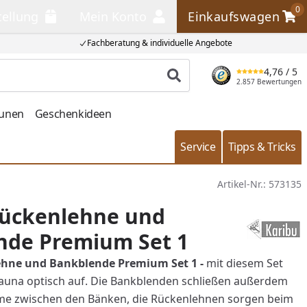
0
tellung
Mein Konto
Einkaufswagen
llung
Mein Konto
Einkaufswagen
Fachberatung & individuelle Angebote
4,76
/ 5
Produkt suchen
2.857 Bewertungen
aunen
Geschenkideen
Service
Tipps & Tricks
Artikel-Nr.:
573135
Rückenlehne und
nde Premium Set 1
ehne und Bankblende Premium Set 1 -
mit diesem Set
Sauna optisch auf. Die Bankblenden schließen außerdem
me zwischen den Bänken, die Rückenlehnen sorgen beim