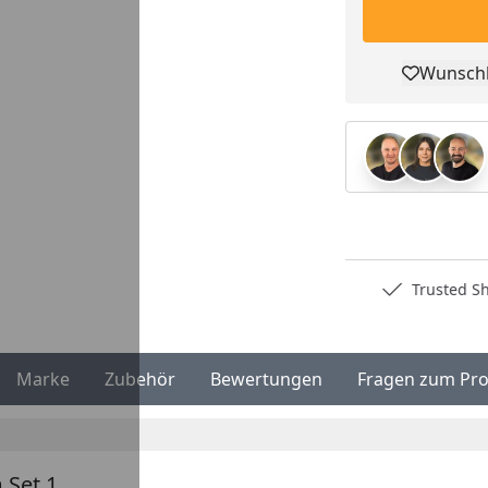
Wunschl
Pro
Deutschlands bester Händler
Trusted S
Marke
Zubehör
Bewertungen
Fragen zum Pr
 Set 1