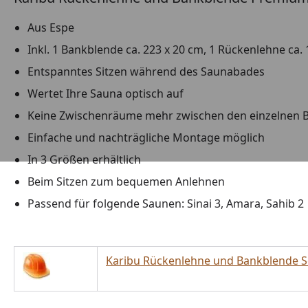
Aus Espe
Inkl. 1 Bankblende ca. 223 x 20 cm, 1 Rückenlehne ca. 
Entspanntes Sitzen während des Saunabades
Wertet Ihre Sauna optisch auf
Keine Zwischenräume mehr zwischen den einzelnen 
Einfache und nachträgliche Montage möglich
In 3 Größen erhältlich
Beim Sitzen zum bequemen Anlehnen
Passend für folgende Saunen: Sinai 3, Amara, Sahib 2
Karibu Rückenlehne und Bankblende S