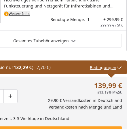
Funksteuerung und Netzgerät für Infrarotkabinen und
Saunen geeignet (Temperaturen bis 110°C). 230 Volt
Weitere Infos
Anschluss. Mit der Funksteuerung lassen sich Farbverläufe
Benötigte Menge:
1
+ 299,99 €
automatisch oder einzeln wählen, was zu einem
299,99 € / Stk.
einzigartigen Wellness Vergnügen führt! Nicht geeignet für
Saunahäuser. Größe: 320 x 240 x 38 mm
Gesamtes Zubehör anzeigen
Sie nur
132,29 €
(– 7,70 €)
Bedingungen
139,99 €
inkl. 19% MwSt.
ge um eins verringern
duktmenge manuell eingeben
Produktmenge um eins erhöhen
29,90 € Versandkosten in Deutschland
Versandkosten nach Menge und Land
eferzeit: 3-5 Werktage in Deutschland