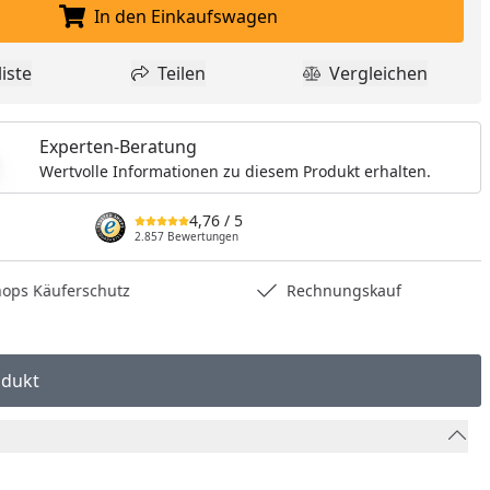
In den Einkaufswagen
In den Einkaufswagen legen
iste
Teilen
Vergleichen
dukt zur Wunschliste hinzufügen
Teilen
Produkt Vergle
Experten-Beratung
Wertvolle Informationen zu diesem Produkt erhalten.
4,76
/ 5
2.857 Bewertungen
hops Käuferschutz
Rechnungskauf
odukt