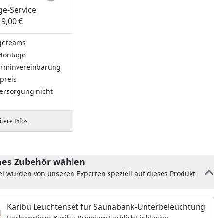
e-Service
19,00 €
geteams
Montage
Terminvereinbarung
preis
ersorgung nicht
tere Infos
es Zubehör wählen
el wurden von unseren Experten speziell auf dieses Produkt
Karibu Leuchtenset für Saunabank-Unterbeleuchtung
Hochwertiges Karibu Premium Farblicht inklusive