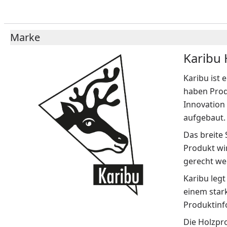
Marke
Karibu
Karibu ist 
haben Produ
Innovation
aufgebaut.
Das breite
Produkt wi
gerecht we
Karibu leg
einem star
Produktinf
Die Holzpr