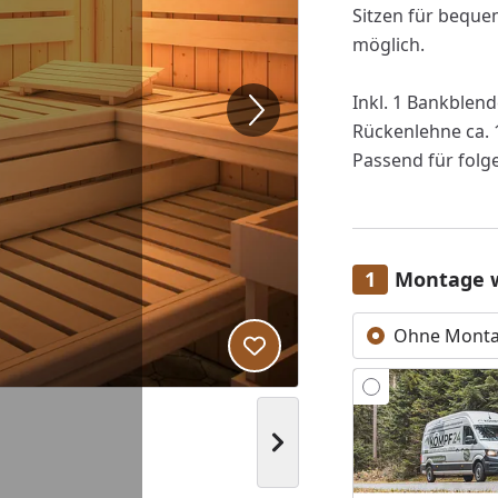
Sitzen für beque
möglich.
Inkl. 1 Bankblend
Rückenlehne ca. 
Passend für folg
Montage 
Ohne Mont
Produkt zur Wunschliste hi
Nächstes Bild anzeigen