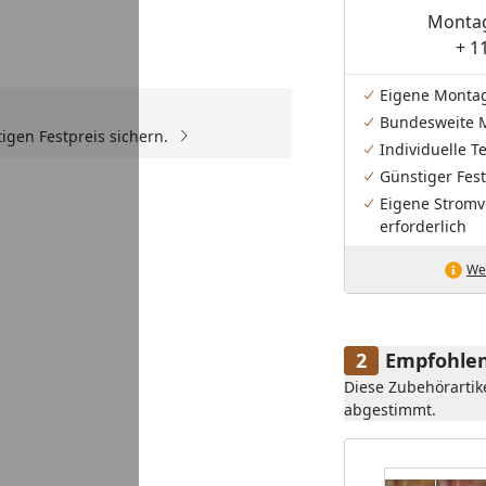
Montag
+ 1
Eigene Monta
Bundesweite 
igen Festpreis sichern.
Individuelle 
Günstiger Fest
Eigene Stromv
erforderlich
Wei
Empfohlen
Diese Zubehörartik
abgestimmt.