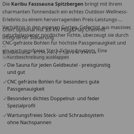
Die
Karibu Fasssauna Spitzbergen
bringt mit ihrem
charmanten Tonnendach ein echtes Outdoor-Wellness-
Erlebnis zu einem hervorragenden Preis-Leistungs-
Verhältnis in den eigenen Garten. Gefertigt aus massiver,
Ofen: optional mit 3,6 kW Plug&Play Ofen mit
naturbelassener nordischer Fichte, überzeugt sie durch
integrierter Steuerung
CNC-gefräste Bohlen für höchste Passgenauigkeit und
ein wartungsfreies Steck-Schraubsystem. Eine
Außenmaße: B 225 cm x T 140 x H 229 cm
Kurzbeschreibung ausklappen
komfortable Stehhöhe von 200 cm sowie zwei bequeme
Die Sauna für jeden Geldbeutel - preisgünstig
Fichtenliegen sorgen für ein rundum entspanntes
und gut
Saunaerlebnis.
CNC gefräste Bohlen für besonders gute
Passgenauigkeit
Besonders dichtes Doppelnut- und feder
Spezialprofil
Wartungsfreies Steck- und Schraubsystem
ohne Nachspannen