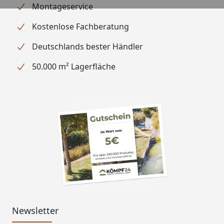
(optional erhältlich - siehe
Montageservice
Reiter "Zubehör")
Kostenlose Fachberatung
Boden
Massivholzboden
Deutschlands bester Händler
Saunatür
Bronzierts Glas aus 8 mm
50.000 m² Lagerfläche
gehärtetem Sicherheitsglas
Durchgangsmaß (H x T):
190,6 x 81,5 cm
Magnetverschlusstechnik,
Öffnungsrichtung DIN
rechts oder links
Grundausstattung
1 Bronzierte Ganzglastür
mit Sicherheitsglas
2 Liegen aus Espenholz
Fundamentbalken
1 Ofenschutz
Newsletter
Ofen
Optional steht Ihnen dieser