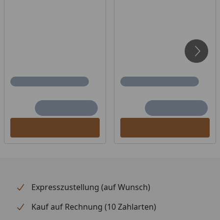
(B x T x H)
Fristhöhe
229 cm
Ausführung
Naturbelassen
Wand
Wandbohlen werden durch
Schrauben und Stecken
miteinander verbunden
Bohlenstärke: 38 mm
CNC gefräste Bohlen für
besonders gute
Passgenauigkeit
Besonders dichtes
Doppelnut- und feder
Spezialprofil
Expresszustellung (auf Wunsch)
Umbauter Raum
4,25 m³
Kauf auf Rechnung (10 Zahlarten)
Schindelbedarf
3 Pakete