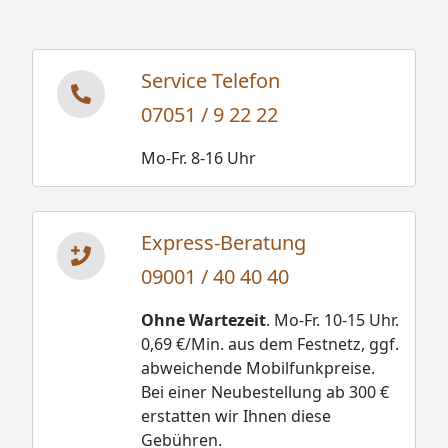
optimales Saunaerlebnis zu erhalten.
Karibu Fasssauna Spitzbergen
Service Telefon
Montageanleitung
07051 / 9 22 22
Karibu Fasssauna Spitzberger 3,6 kW
Plug&Play Ofen mit integrierter Steuerung
Mo-Fr. 8-16 Uhr
Montageanleitung
Express-Beratung
09001 / 40 40 40
Ohne Wartezeit
. Mo-Fr. 10-15 Uhr.
0,69 €/Min. aus dem Festnetz, ggf.
abweichende Mobilfunkpreise.
Bei einer Neubestellung ab 300 €
erstatten wir Ihnen diese
Gebühren.