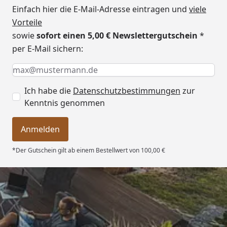
Ofen zur Auswahl:
Einfach hier die E-Mail-Adresse eintragen und
viele
3,6 kW Plug&Play Ofen mit
Vorteile
integrierter Steuerung
sowie
sofort einen 5,00 € Newslettergutschein
*
Hinweis zum Ofen: Ein 3,6
per E-Mail sichern:
kW Saunaofen kann in einer
Keine Eingabe erforderlich
Eingabe erforderlich
E-Mail *
Sauna grundsätzlich
eingesetzt werden. Im
Ich habe die
Datenschutzbestimmungen
zur
Sommer sind Temperaturen
Kenntnis genommen
von bis zu 80 °C möglich. In
der kalten Jahreszeit kann
Anmelden
die maximale Temperatur
jedoch witterungsbedingt
*Der Gutschein gilt ab einem Bestellwert von 100,00 €
teilweise deutlich geringer
ausfallen. Für höhere
Temperaturen, auch im
Winter, wird ein 9kW Ofen
Trusted Shops
empfohlen (optional