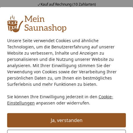
Kauf auf Rechnung (10 Zahlarten)
Alle Produkte
Mein Konto
Wunschl
Ein
4,76
/ 5
Suchen
Unsere Seite verwendet Cookies und ähnliche
Technologien, um die Benutzererfahrung auf unserer
Außensauna
Saunafläche (qm)
Saunahaus unter 10 qm 
Startseite
Website zu verbessern, Inhalte und Anzeigen zu
Karibu Fasssauna Spitzbergen - 38
personalisieren und die Nutzung unserer Website zu
analysieren. Mit Ihrer Einwilligung stimmen Sie der
mm Aktionssauna 230 Volt Plug &
Verwendung von Cookies sowie der Verarbeitung Ihrer
Play
persönlichen Daten zu, um Ihnen ein bestmögliches
Surferlebnis und mehr Funktionen zu bieten.
Sie können Ihre Einwilligung jederzeit in den
Cookie-
Einstellungen
anpassen oder widerrufen.
Ja, verstanden