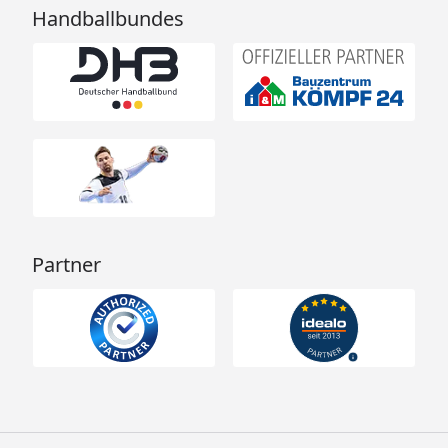
Handballbundes
Wir bitten um Verständnis,
dass unsere Monteure bei
Fasssaunen keine Silikon-
und Fühlerkabel verlegen.
Optionale Erweiterungen (siehe Reiter "Zubehör"):
Saunadüfte und Aufgusskonzentrate
Partner
Thermo- und Hygrometer, Sanduhren,
Schöpfkellen, Aufgusskübel
Dachschindeln
Tipp: Unter folgendem
Link
finden Sie unseren
Kaufberater
, der Ihnen erklärt, welches Zubehör
für Ihren Saunakauf erforderlich ist und welches
Zubehör Sie optional wählen können, um ein