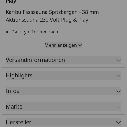
Play
Karibu Fasssauna Spitzbergen - 38 mm
Aktionssauna 230 Volt Plug & Play
Dachtyp: Tonnendach
Mehr anzeigen
Wandstärke: 38 mm
Versandinformationen
Material: Nordische Fichte
Farbe: Naturbelassen
Highlights
Bauweise: Steck-Schraubsystem
Infos
Türverglasung: Bronziert mit Knauf
Marke
Einstieg: Fronteinstieg
Hersteller