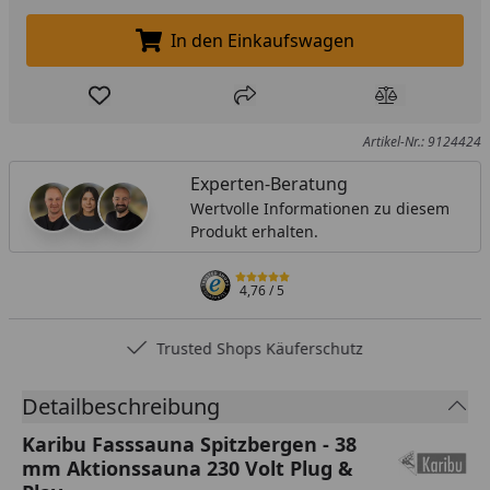
In den Einkaufswagen
In den Einkaufswagen legen
Produkt zur Wunschliste hinzufügen
Teilen
Produkt Ver
Artikel-Nr.: 9124424
Experten-Beratung
Wertvolle Informationen zu diesem
Produkt erhalten.
4,76
/ 5
Trusted Shops Käuferschutz
Detailbeschreibung
Karibu Fasssauna Spitzbergen - 38
mm Aktionssauna 230 Volt Plug &