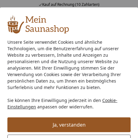
Kauf auf Rechnung (10 Zahlarten)
Alle Produkte
Mein Konto
Wunschl
Ein
4,76
/ 5
Suchen
Unsere Seite verwendet Cookies und ähnliche
Technologien, um die Benutzererfahrung auf unserer
Infrarotkabine
Infrarotkabine
Infraworld Infrarotkabine 
Startseite
Website zu verbessern, Inhalte und Anzeigen zu
Infraworld Infrarotkabine Vario
personalisieren und die Nutzung unserer Website zu
analysieren. Mit Ihrer Einwilligung stimmen Sie der
Natura 120 inkl. 5-teiligem gratis
Verwendung von Cookies sowie der Verarbeitung Ihrer
Zubehörset
persönlichen Daten zu, um Ihnen ein bestmögliches
Surferlebnis und mehr Funktionen zu bieten.
Sie können Ihre Einwilligung jederzeit in den
Cookie-
Einstellungen
anpassen oder widerrufen.
Ja, verstanden