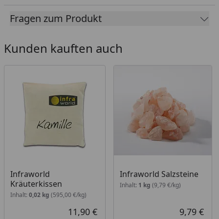
VITALlight-ABC-Strahler
Fragen zum Produkt
Leistung
Flächenheizung 1360 Watt
ABC-Strahler 500 Watt
Kunden kauften auch
Steuerung
Digital von Innen regelbar
VITALlight Strahler und
Flächenheizung sind
dimmbar
Licht
Moderne Eckleuchte mit
Saunalampe
Elektroanschluss
230 Volt steckerfertig
Glastüre
Sicherheitsglas 8 mm, klar mit
Infraworld
Infraworld Salzsteine
Türdichtung
Kräuterkissen
Inhalt:
1 kg
(9,79 €/kg)
Inhalt:
Wandelemente
0,02 kg
(595,00 €/kg)
40 mm Blockbohlen
11,90 €
9,79 €
Bodenrost
Linde, Vollholz natur
Aktueller Preis
Aktu