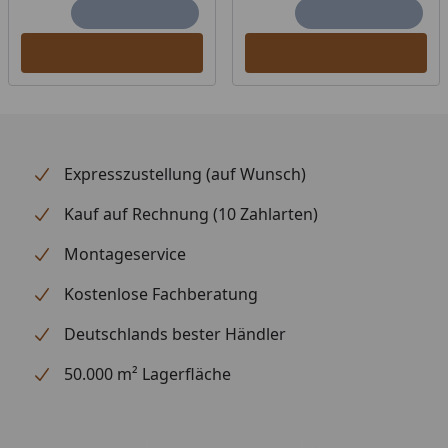
Weitere Informationen
Geringe
Elektrosmog-
Emission
Expresszustellung (auf Wunsch)
Geeignet
Intensität- und
Kauf auf Rechnung (10 Zahlarten)
für 2
Zonenregelung
Personen
Montageservice
Steuerung
Flächenheizung
Kostenlose Fachberatung
digital
Infrarot C
Deutschlands bester Händler
50.000 m² Lagerfläche
Optionale Erweiterungen (siehe Reiter "Zubehör"):
Peeling, Salzsteine, Peeling-Handschuh,