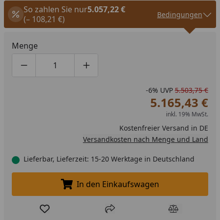
So zahlen Sie nur
5.057,22 €
Bedingungen
(– 108,21 €)
Menge
Produktmenge um eins verringern
Produktmenge manuell eingeben
Produktmenge um eins erhöhen
-6%
UVP
5.503,75 €
5.165,43 €
inkl. 19% MwSt.
Kostenfreier Versand in DE
Versandkosten nach Menge und Land
Lieferbar, Lieferzeit: 15-20 Werktage in Deutschland
In den Einkaufswagen
In den Einkaufswagen legen
Produkt zur Wunschliste hinzufügen
Teilen
Produkt Ver