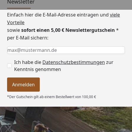
Newsletter
VITALlight -
Intensität- und
Einfach hier die E-Mail-Adresse eintragen und
viele
Infrarotstrahler,
Zonenregelung
Vorteile
Infrarot A, B, C
sowie
sofort einen 5,00 € Newslettergutschein
*
per E-Mail sichern:
Optionale Erweiterungen (siehe Reiter "Zubehör"):
Keine Eingabe erforderlich
Eingabe erforderlich
E-Mail *
Peeling, Salzsteine, Peeling-Handschuh,
Ich habe die
Datenschutzbestimmungen
zur
Massagehandschuh, usw.
Kenntnis genommen
Aroma- und Duftanwendungen
Anmelden
Infraworld Wärmekabine TrioSol Natura 120
Montageanleitung
*Der Gutschein gilt ab einem Bestellwert von 100,00 €
Infraworld Wärmekabine TrioSol Natura 120
Technische Daten
Trusted Shops