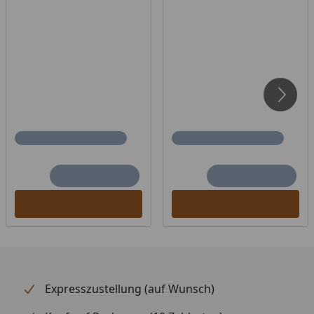
Infrasteam Verdampfer mit 2
kg Salzsteinen
Glastüre
Sicherheitsglas 8 mm, klar mit
Türdichtung
Dach
Schichtverleimte Fichte-
Vollholzplatten
Wandelemente
40 mm Blockbohlen
Infrarotbereich
A: 18 %
B: 56 %
C: 26 %
Sitzbank
Espe
Paketmaße (B x
206 × 118 × 75 cm / 310 kg
T x H)
Expresszustellung (auf Wunsch)