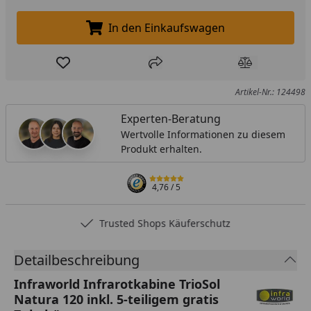
In den Einkaufswagen
In den Einkaufswagen legen
Produkt zur Wunschliste hinzufügen
Teilen
Produkt Ver
Artikel-Nr.: 124498
Experten-Beratung
Wertvolle Informationen zu diesem
Produkt erhalten.
4,76
/ 5
Trusted Shops Käuferschutz
Detailbeschreibung
Infraworld Infrarotkabine TrioSol
Natura 120 inkl. 5-teiligem gratis