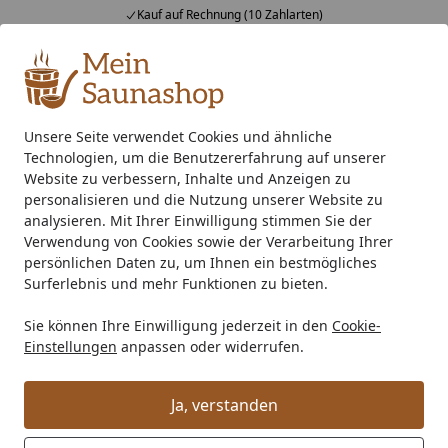
Kauf auf Rechnung (10 Zahlarten)
Alle Produkte
Mein Konto
Wunschl
Ein
4,76
/ 5
Suchen
Unsere Seite verwendet Cookies und ähnliche
Technologien, um die Benutzererfahrung auf unserer
Infrarotkabine
Infrarotkabine
Infraworld Infrarotkabine 
Startseite
Website zu verbessern, Inhalte und Anzeigen zu
Infraworld Infrarotkabine TrioSol
personalisieren und die Nutzung unserer Website zu
analysieren. Mit Ihrer Einwilligung stimmen Sie der
Natura 120 inkl. 5-teiligem gratis
Verwendung von Cookies sowie der Verarbeitung Ihrer
Zubehörset
persönlichen Daten zu, um Ihnen ein bestmögliches
Surferlebnis und mehr Funktionen zu bieten.
Sie können Ihre Einwilligung jederzeit in den
Cookie-
Einstellungen
anpassen oder widerrufen.
Ja, verstanden