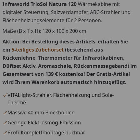
Infraworld TrioSol Natura 120
Wärmekabine mit
digitaler Steuerung, Salzverdampfer, ABC-Strahler und
Flächenheizungselemente für 2 Personen.
Maße (B x T x H): 120 x 100 x 200 cm
Aktion: Bei Bestellung dieses Artikels
erhalten Sie
ein
5-teiliges Zubehörset
(bestehend aus
Rückenlehne, Thermometer für Infrarotkabinen,
Düftset Aktiv, Aromaschale, Rückenmassageband
) im
Gesamtwert von 139 € kostenlos! Der Gratis-Artikel
wird Ihrem Warenkorb automatisch hinzugefügt.
VITALlight-Strahler, Flächenheizung und Sole-
Therme
Massive 40 mm Blockbohlen
Geringe Elektrosmog-Emission
Profi-Komplettmontage buchbar