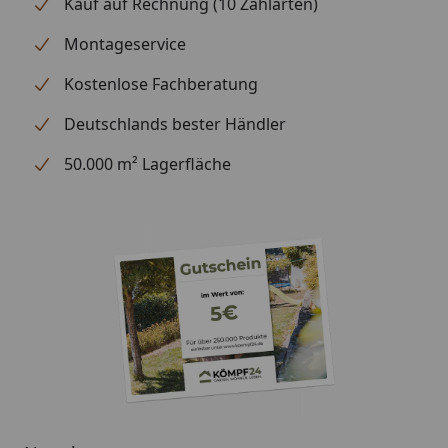
Garantie
Informationen zu den
Kauf auf Rechnung (10 Zahlarten)
Garantiebestimmungen
Montageservice
finden Sie
hier
Kostenlose Fachberatung
Montage
Montage zum günstigen
Festpreis möglich
Deutschlands bester Händler
oder
Sorglos-Paket mit Montage
50.000 m² Lagerfläche
und besonderen Service-
Leistungen zum Festpreis
Weitere Informationen
Geringe
Elektrosmog-
Emission
Geeignet für 2
Steuerung
Personen
digital