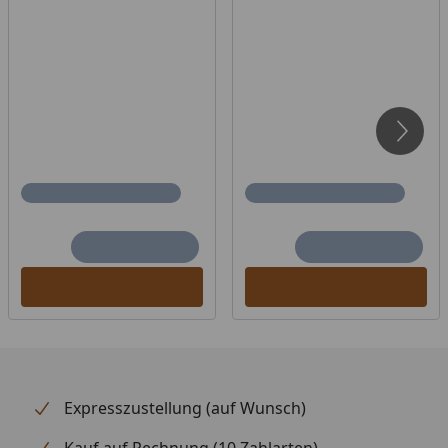
Für Kabinenvolumen in m³:
6-8 m³ (6 kW)
9-14 m³ (9 kW)
Optional erhältlich: Reling Rund aus Zedernholz -
siehe Reiter "Zubehör"
Infraworld Finnischer Saunaofen Atlas
Round Black - Montageanleitung
Zum Einsatz ausschließlich im privaten und
häuslichen Bereich geeignet.
Expresszustellung (auf Wunsch)
Kauf auf Rechnung (10 Zahlarten)