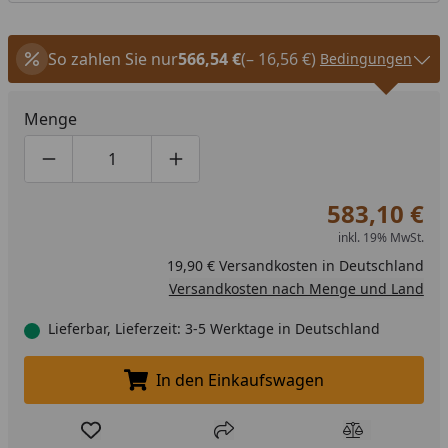
So zahlen Sie nur
566,54 €
(– 16,56 €)
Bedingungen
Menge
Produktmenge um eins verringern
Produktmenge manuell eingeben
Produktmenge um eins erhöhen
583,10 €
inkl. 19% MwSt.
19,90 € Versandkosten in Deutschland
Versandkosten nach Menge und Land
Lieferbar, Lieferzeit: 3-5 Werktage in Deutschland
In den Einkaufswagen
In den Einkaufswagen legen
Produkt zur Wunschliste hinzufügen
Teilen
Produkt Ver