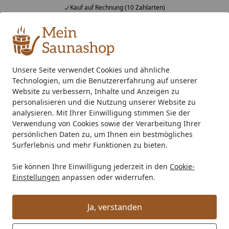
Kauf auf Rechnung (10 Zahlarten)
Alle Produkte
Mein Konto
Wunschl
Ein
4,76
/ 5
Suchen
Unsere Seite verwendet Cookies und ähnliche
Technologien, um die Benutzererfahrung auf unserer
Saunaofen
400 V Starkstrom Saunaofen
Standard Saunao
Startseite
Website zu verbessern, Inhalte und Anzeigen zu
Infraworld Finnischer Saunaofen
personalisieren und die Nutzung unserer Website zu
analysieren. Mit Ihrer Einwilligung stimmen Sie der
Atlas Round Black
Verwendung von Cookies sowie der Verarbeitung Ihrer
persönlichen Daten zu, um Ihnen ein bestmögliches
Surferlebnis und mehr Funktionen zu bieten.
Sie können Ihre Einwilligung jederzeit in den
Cookie-
Einstellungen
anpassen oder widerrufen.
Ja, verstanden