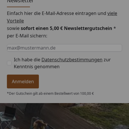
Newsletter
Einfach hier die E-Mail-Adresse eintragen und
viele
Vorteile
sowie
sofort einen 5,00 € Newslettergutschein
*
per E-Mail sichern:
Keine Eingabe erforderlich
Eingabe erforderlich
E-Mail *
Ich habe die
Datenschutzbestimmungen
zur
Kenntnis genommen
Anmelden
*Der Gutschein gilt ab einem Bestellwert von 100,00 €
Trusted Shops