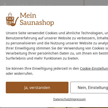
Hotline
07051 / 9 22 22
Kontakt
Mo-Fr. 8-16 Uhr
Kontakt
Eigene Montage-Teams
Unsere Seite verwendet Cookies und ähnliche Technologien, u
Benutzererfahrung auf unserer Website zu verbessern, Inhalt
Außensauna
Indoor-Sauna
Energiespar-Sauna
Saunao
zu personalisieren und die Nutzung unserer Website zu analys
Ihrer Einwilligung stimmen Sie der Verwendung von Cookies s
Saunahersteller
% Sale %
Verarbeitung Ihrer persönlichen Daten zu, um Ihnen ein best
Surferlebnis und mehr Funktionen zu bieten.
Zubehör
Saunaausstattung
Bauelemente
Infraworld F
Sie können Ihre Einwilligung jederzeit in den
Cookie-Einstellu
Startseite
oder widerrufen.
Ja, verstanden
Nein, Einstellun
Datenschutz
Impressum