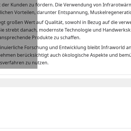
 der Kunden zu fördern. Die Verwendung von Infrarotwärme
lichen Vorteilen, darunter Entspannung, Muskelregenerat
egt großen Wert auf Qualität, sowohl in Bezug auf die verw
Sie strebt danach, modernste Technologie und Handwerksku
 ansprechende Produkte zu schaffen.
nuierliche Forschung und Entwicklung bleibt Infraworld an
ehmen berücksichtigt auch ökologische Aspekte und bemüh
sverfahren zu nutzen.