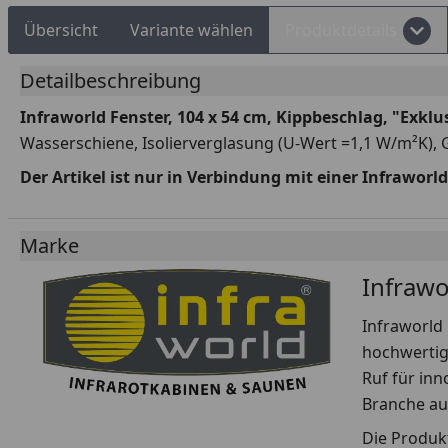
Übersicht
Variante wählen
Produktdetails
Detailbeschreibung
Infraworld Fenster, 104 x 54 cm, Kippbeschlag, "Exklu
Wasserschiene, Isolierverglasung (U-Wert =1,1 W/m²K), 
Der Artikel ist nur in Verbindung mit einer Infraworld
Marke
Infrawo
Infraworld 
hochwertig
Ruf für inn
Branche au
Die Produkt