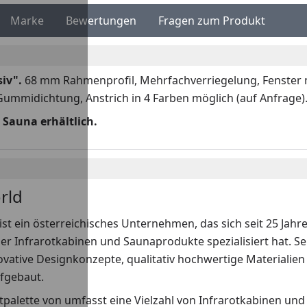
Marke
Bewertungen
Fragen zum Produkt
siv".
68 mm Rahmenprofil, Mehrfachverriegelung, Fenster m
Gummidichtung, Anstrich in 4 Farben möglich (auf Anfrage)
 Sauna erhältlich.
rld
ist ein österreichisches Unternehmen, das sich seit 25 Jah
er Infrarotkabinen und Saunaprodukte spezialisiert hat. S
ovative Designkonzepte, qualitativ hochwertige Materialien 
fgebaut.
palette von umfasst eine Vielzahl von Infrarotkabinen und