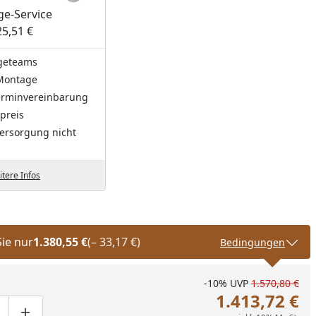
e-Service
25,51 €
geteams
Montage
Terminvereinbarung
preis
ersorgung nicht
tere Infos
Sie nur
1.380,55 €
(– 33,17 €)
Bedingungen
-10%
UVP
1.570,80 €
1.413,72 €