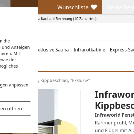
Wunschliste
Meine Bes
Wunschliste
Meine Beste
Kauf auf Rechnung (10 Zahlarten)
m die
e und Anzeigen
fen
Zubehör
Exklusive Sauna
Infrarotkabine
Express-S
ieren. Mit
owie der
mögliches
enster, 104 x 54 cm, Kippbeschlag, "Exklusiv"
ngen
anpassen
Infrawor
Kippbesc
gen öffnen
Infraworld Fenst
Rahmenprofil, Me
und Flügel mit A