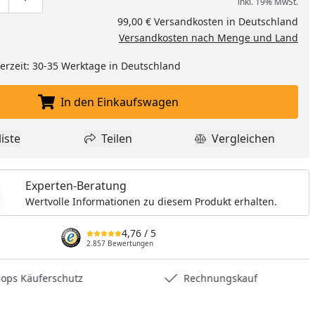
inkl. 19% MwSt.
ge um eins verringern
duktmenge manuell eingeben
Produktmenge um eins erhöhen
99,00 € Versandkosten in Deutschland
Versandkosten nach Menge und Land
eferzeit: 30-35 Werktage in Deutschland
In den Einkaufswagen
In den Einkaufswagen legen
iste
Teilen
Vergleichen
dukt zur Wunschliste hinzufügen
Teilen
Produkt Vergle
Experten-Beratung
Wertvolle Informationen zu diesem Produkt erhalten.
4,76
/ 5
2.857 Bewertungen
hops Käuferschutz
Rechnungskauf