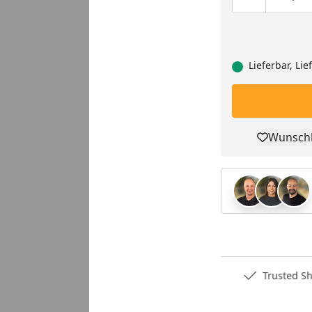
Produktmen
Pro
Lieferbar, Li
Wunschl
Pro
Deutschlands bester Händler
Trusted S