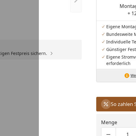
Nächstes Bild anzeigen
Montag
+ 1
Eigene Monta
Bundesweite 
Individuelle 
Günstiger Fest
igen Festpreis sichern.
Eigene Stromv
erforderlich
Wei
So zahlen 
Menge