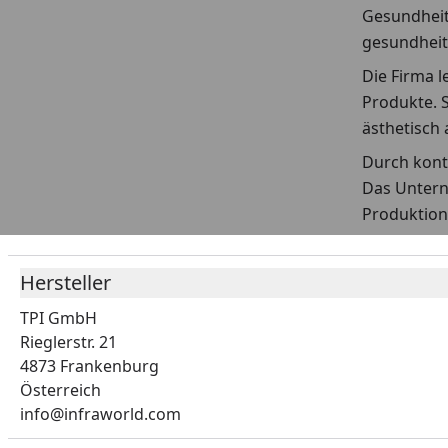
Gesundheit
gesundheit
Die Firma l
Produkte. 
ästhetisch
Durch konti
Das Untern
Produktion
Hersteller
TPI GmbH
Rieglerstr. 21
4873 Frankenburg
Österreich
info@infraworld.com