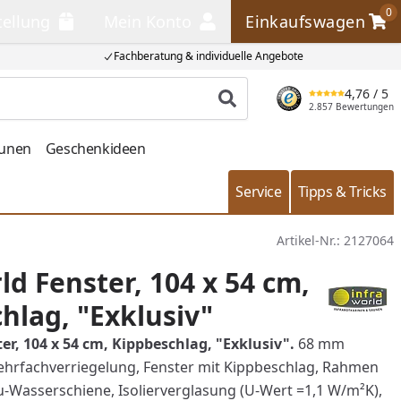
0
tellung
Mein Konto
Einkaufswagen
llung
Mein Konto
Einkaufswagen
Fachberatung & individuelle Angebote
4,76
/ 5
Produkt suchen
2.857 Bewertungen
aunen
Geschenkideen
Service
Tipps & Tricks
Artikel-Nr.:
2127064
ld Fenster, 104 x 54 cm,
hlag, "Exklusiv"
er, 104 x 54 cm, Kippbeschlag, "Exklusiv".
68 mm
hrfachverriegelung, Fenster mit Kippbeschlag, Rahmen
lu-Wasserschiene, Isolierverglasung (U-Wert =1,1 W/m²K),