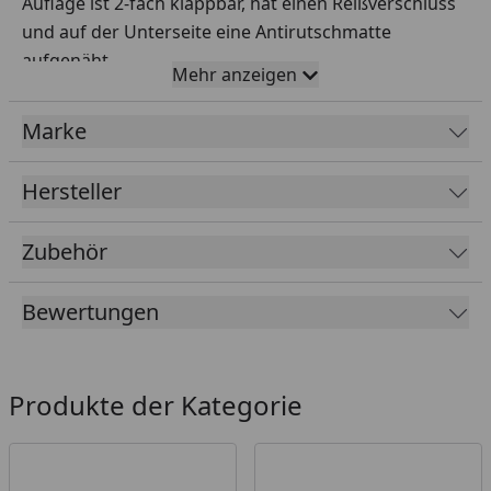
Auflage ist 2-fach klappbar, hat einen Reißverschluss
und auf der Unterseite eine Antirutschmatte
aufgenäht.
Mehr anzeigen
Größe Sondermaß (LxBxH): 800 x 550 x 40 mm
Marke
Farbe: Beige, Schwarz
Füllung: Poly-Schaum RG 3530
Hersteller
Weitere Maßanfertigungen auf Anfrage erhältlich!
Zubehör
Bewertungen
Produkte der Kategorie