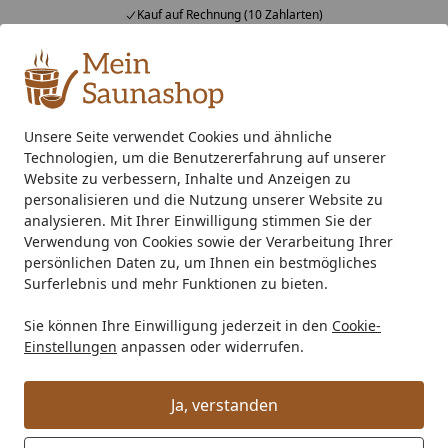
Kauf auf Rechnung (10 Zahlarten)
Alle Produkte
Mein Konto
Wunschl
Ein
4,76
/ 5
Suchen
Unsere Seite verwendet Cookies und ähnliche
Technologien, um die Benutzererfahrung auf unserer
Zubehör
Saunaausstattung
Sauna Bankauflagen
Infr
Startseite
Website zu verbessern, Inhalte und Anzeigen zu
Infraworld Bankauflage
personalisieren und die Nutzung unserer Website zu
analysieren. Mit Ihrer Einwilligung stimmen Sie der
Sondermaß (LxBxH = 800x 550x 40
Verwendung von Cookies sowie der Verarbeitung Ihrer
mm)
persönlichen Daten zu, um Ihnen ein bestmögliches
Surferlebnis und mehr Funktionen zu bieten.
Sie können Ihre Einwilligung jederzeit in den
Cookie-
Einstellungen
anpassen oder widerrufen.
Ja, verstanden