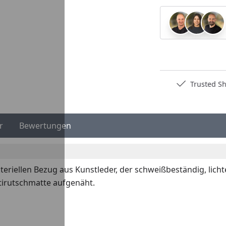
Deutschlands bester Händler
Trusted S
r
Bewertungen
eriellen Bezug aus Kunstleder, der schweißbeständig, lichtec
ntirutschmatte aufgenäht.