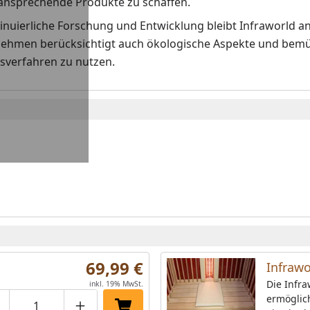
 ansprechende Produkte zu schaffen.
nuierliche Forschung und Entwicklung bleibt Infraworld an
ehmen berücksichtigt auch ökologische Aspekte und bemüh
sverfahren zu nutzen.
69,99 €
Infrawo
Die Infra
inkl. 19% MwSt.
ermöglic