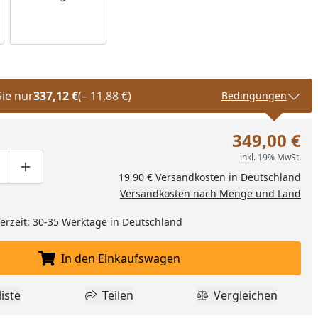
Sie nur
337,12 €
(– 11,88 €)
Bedingungen
349,00 €
inkl. 19% MwSt.
ge um eins verringern
duktmenge manuell eingeben
Produktmenge um eins erhöhen
19,90 € Versandkosten in Deutschland
Versandkosten nach Menge und Land
eferzeit: 30-35 Werktage in Deutschland
In den Einkaufswagen
In den Einkaufswagen legen
iste
Teilen
Vergleichen
dukt zur Wunschliste hinzufügen
Teilen
Produkt Vergle