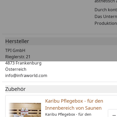
ästhetisch
Durch konti
Das Untern
Produktion
Hersteller
TPI GmbH
Rieglerstr. 21
4873 Frankenburg
Österreich
info@infraworld.com
Zubehör
Karibu Pflegebox - für den
Innenbereich von Saunen
Karibu Pflegebox - für den