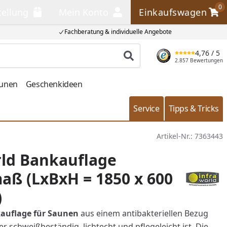
0
tellung
Mein Konto
Einkaufswagen
llung
Mein Konto
Einkaufswagen
Fachberatung & individuelle Angebote
4,76
/ 5
Produkt suchen
2.857 Bewertungen
aunen
Geschenkideen
Service
Tipps & Tricks
Artikel-Nr.:
7363443
rld Bankauflage
ß (LxBxH = 1850 x 600
)
auflage für Saunen
aus einem antibakteriellen Bezug
er schweißbeständig, lichtecht und pflegeleicht ist. Die