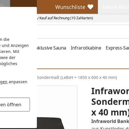
Wunschliste
Meine Bes
Wunschliste
Meine Beste
Kauf auf Rechnung (10 Zahlarten)
m die
e und Anzeigen
fen
Zubehör
Exklusive Sauna
Infrarotkabine
Express-S
ieren. Mit
owie der
mögliches
aworld Bankauflage Sondermaß (LxBxH = 1850 x 600 x 40 mm)
ngen
anpassen
Infrawo
Sonderma
gen öffnen
x 40 mm
Infraworld Bank
aus Kunstleder, d