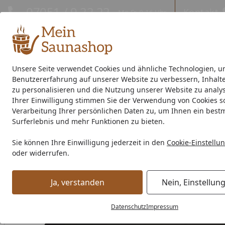
Hotline
07051 / 9 22 22
Kontakt
Mo-Fr. 8-16 Uhr
Kontakt
Eigene Montage-Teams
Unsere Seite verwendet Cookies und ähnliche Technologien, u
Benutzererfahrung auf unserer Website zu verbessern, Inhalt
Außensauna
Indoor-Sauna
Energiespar-Sauna
Saunao
zu personalisieren und die Nutzung unserer Website zu analys
Ihrer Einwilligung stimmen Sie der Verwendung von Cookies s
Saunahersteller
% Sale %
Verarbeitung Ihrer persönlichen Daten zu, um Ihnen ein best
Surferlebnis und mehr Funktionen zu bieten.
Zubehör
Saunaausstattung
Sauna Bankauflagen
Infr
Sie können Ihre Einwilligung jederzeit in den
Cookie-Einstellu
Startseite
oder widerrufen.
Ja, verstanden
Nein, Einstellun
Datenschutz
Impressum