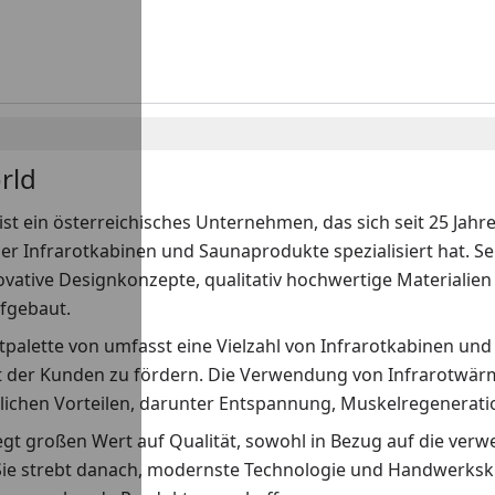
rld
ist ein österreichisches Unternehmen, das sich seit 25 Jah
er Infrarotkabinen und Saunaprodukte spezialisiert hat. S
ovative Designkonzepte, qualitativ hochwertige Materialien 
fgebaut.
palette von umfasst eine Vielzahl von Infrarotkabinen und
 der Kunden zu fördern. Die Verwendung von Infrarotwärme
lichen Vorteilen, darunter Entspannung, Muskelregenerat
egt großen Wert auf Qualität, sowohl in Bezug auf die verw
Sie strebt danach, modernste Technologie und Handwerksku