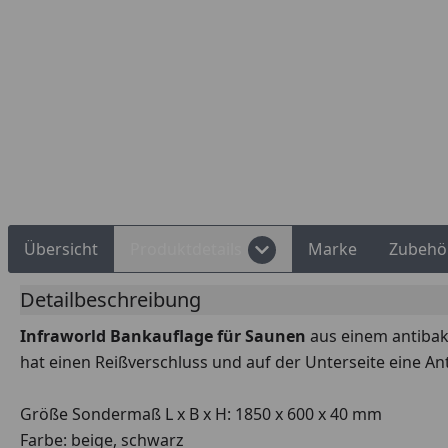
Rechnungskauf
Montageservice
Übersicht
Produktdetails
Marke
Zubehö
Detailbeschreibung
Infraworld Bankauflage für Saunen
aus einem antibakt
hat einen Reißverschluss und auf der Unterseite eine A
Größe Sondermaß L x B x H: 1850 x 600 x 40 mm
Farbe: beige, schwarz