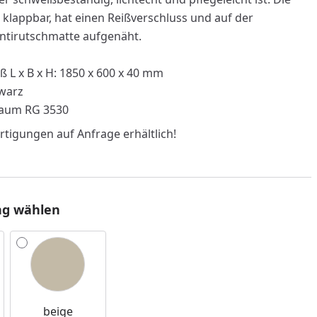
h klappbar, hat einen Reißverschluss und auf der
Antirutschmatte aufgenäht.
L x B x H: 1850 x 600 x 40 mm
hwarz
haum RG 3530
tigungen auf Anfrage erhältlich!
nzufügen
ng wählen
beige