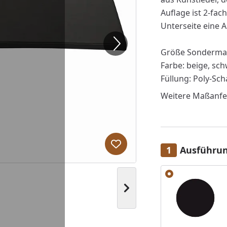
Auflage ist 2-fac
Unterseite eine 
Größe Sondermaß 
Farbe: beige, sc
Füllung: Poly-Sc
Weitere Maßanfer
Produkt zur Wunschliste hi
Ausführu
Alle anzeigen (2)
Nächstes Bild anzeigen