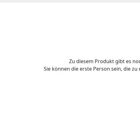
Klimames
Verdampf
Zedernle
Natursalz
Schöpfkel
durch de
Aufgusse
geben kon
mit Holzr
Luft ab. 
3 Saunaöl
Ø100 mm,
Eukalypt
Ø100 mm
Verdampf
mmVerdam
Zu diesem Produkt gibt es n
beige
Sie können die erste Person sein, die z