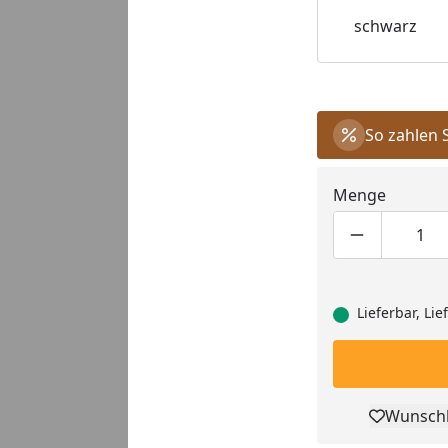
schwarz
So zahlen 
Menge
Produktmen
Pro
Lieferbar, Li
Wunschl
Pro