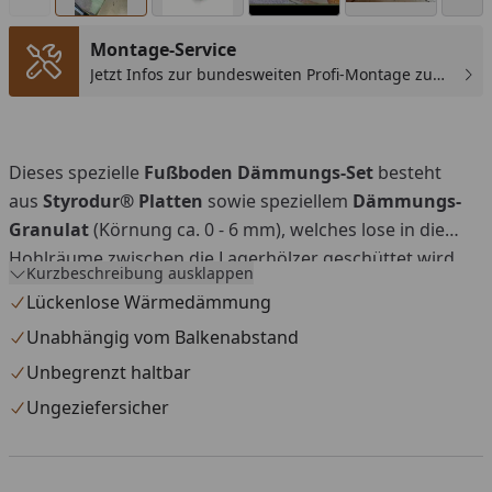
Montage-Service
Jetzt Infos zur bundesweiten Profi-Montage zum
günstigen Festpreis sichern.
You
Dieses spezielle
Fußboden Dämmungs-Set
besteht
aus
Styrodur® Platten
sowie speziellem
Dämmungs-
Granulat
(Körnung ca. 0 - 6 mm), welches lose in die
Hohlräume zwischen die Lagerhölzer geschüttet wird.
Kurzbeschreibung ausklappen
Die Styrodurplatten dienen als verrottungsfeste
Lückenlose Wärmedämmung
Unterlage sowie zur zusätzlichen Dämmung. Beim
Unabhängig vom Balkenabstand
Einsatz unserer Gartenhaus/Saunahaus
Unbegrenzt haltbar
Dämmungspakete können Sie mit diesen
Abdeck-
Blenden
die offenen Stellen (
siehe Beispielbild
) im
Ungeziefersicher
Fundament verschließen, damit das Granulat an Ort und
Stelle bleibt (
Montageanleitung Fußboden
Dämmungspaket
). In unserem
Montagevideo
wird die