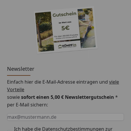
legen diese auf Ihr Fundament.
3. Öffnen Sie die Säcke mit dem Dämmungsgranulat
und schütten dieses in die Hohlräume zwischen den
Lagerhölzern, auf die Styrodurplatten.
4. Die Oberfläche kann anschließend mit einer
Dachlatte o.Ä. abgezogen werden.
5. Anschließend kann der Fußboden Ihres
Gartenhauses montiert werden.
Newsletter
Einfach hier die E-Mail-Adresse eintragen und
viele
Montageanleitung Fußboden
Vorteile
Dämmungspaket
sowie
sofort einen 5,00 € Newslettergutschein
*
per E-Mail sichern:
Keine Eingabe erforderlich
Eingabe erforderlich
E-Mail *
Ich habe die
Datenschutzbestimmungen
zur