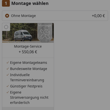
Montage wählen
Verwendung des Dämmungspaket am Beispiel eines
Weka Gartenhauses gezeigt.
+0,00 €
Ohne Montage
Montage-Service
+ 550,06 €
Eigene Montageteams
Bundesweite Montage
Individuelle
Terminvereinbarung
Günstiger Festpreis
Eigene
Stromversorgung nicht
erforderlich