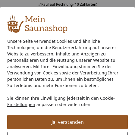
Kauf auf Rechnung (10 Zahlarten)
Alle Produkte
Mein Konto
Wunschl
Ein
4,76
/ 5
Suchen
Unsere Seite verwendet Cookies und ähnliche
Technologien, um die Benutzererfahrung auf unserer
Zubehör
Saunaausstattung
Bauelemente
Fußboden D
Startseite
Website zu verbessern, Inhalte und Anzeigen zu
Fußboden Dämmungspaket für
personalisieren und die Nutzung unserer Website zu
analysieren. Mit Ihrer Einwilligung stimmen Sie der
Gartenhäuser/Saunahäuser von 21-
Verwendung von Cookies sowie der Verarbeitung Ihrer
24 m² Innenfläche
persönlichen Daten zu, um Ihnen ein bestmögliches
Surferlebnis und mehr Funktionen zu bieten.
Sie können Ihre Einwilligung jederzeit in den
Cookie-
Einstellungen
anpassen oder widerrufen.
Ja, verstanden