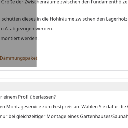
er Größe der Zwischenräume zwischen den Fundamenthölzern
schütten dieses in die Hohlräume zwischen den Lagerhölzer
e o.Ä. abgezogen werden.
 montiert werden.
n Dämmungspaket
r einem Profi überlassen?
 Montageservice zum Festpreis an. Wählen Sie dafür die O
s nur bei gleichzeitiger Montage eines Gartenhauses/Sauna