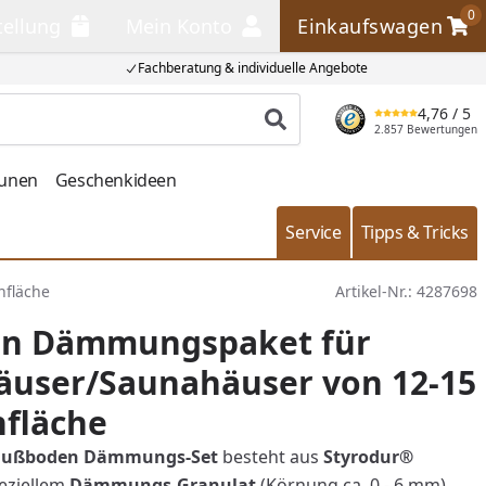
0
tellung
Mein Konto
Einkaufswagen
llung
Mein Konto
Einkaufswagen
Fachberatung & individuelle Angebote
4,76
/ 5
Produkt suchen
2.857 Bewertungen
aunen
Geschenkideen
Service
Tipps & Tricks
nfläche
Artikel-Nr.:
4287698
n Dämmungspaket für
äuser/Saunahäuser von 12-15
nfläche
Fußboden Dämmungs-Set
besteht aus
Styrodur®
eziellem
Dämmungs-Granulat
(Körnung ca. 0 - 6 mm),