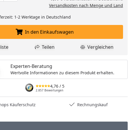
Versandkosten nach Menge und Land
ferzeit: 1-2 Werktage in Deutschland
In den Einkaufswagen
In den Einkaufswagen legen
iste
Teilen
Vergleichen
dukt zur Wunschliste hinzufügen
Teilen
Produkt Vergle
Experten-Beratung
Wertvolle Informationen zu diesem Produkt erhalten.
4,76
/ 5
2.857 Bewertungen
hops Käuferschutz
Rechnungskauf