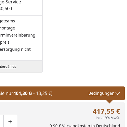
e-Service
40,60 €
geteams
Montage
Terminvereinbarung
preis
ersorgung nicht
tere Infos
Sie nur
404,30 €
(– 13,25 €)
Bedingungen
417,55 €
inkl. 19% MwSt.
ge um eins verringern
duktmenge manuell eingeben
Produktmenge um eins erhöhen
9,90 € Versandkosten in Deutschland