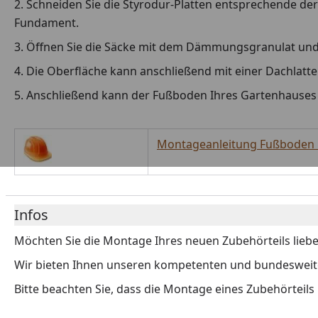
2. Schneiden Sie die Styrodur-Platten entsprechende d
Fundament.
3. Öffnen Sie die Säcke mit dem Dämmungsgranulat und 
4. Die Oberfläche kann anschließend mit einer Dachlatt
5. Anschließend kann der Fußboden Ihres Gartenhauses
Montageanleitung Fußbode
Infos
Möchten Sie die Montage Ihres neuen Zubehörteils liebe
Wir bieten Ihnen unseren kompetenten und bundesweiten
Bitte beachten Sie, dass die Montage eines Zubehörteil