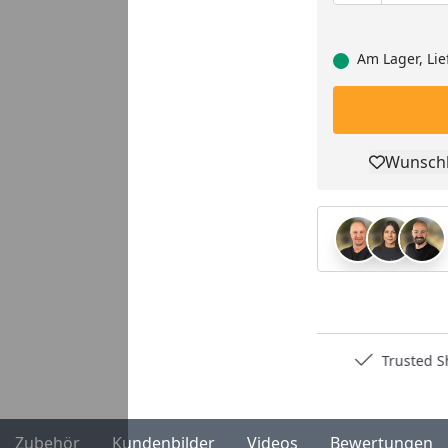
Am Lager, Lie
Wunschl
Pro
Deutschlands bester Händler
Trusted S
Zubehör
Kundenbilder
Videos
Bewertungen