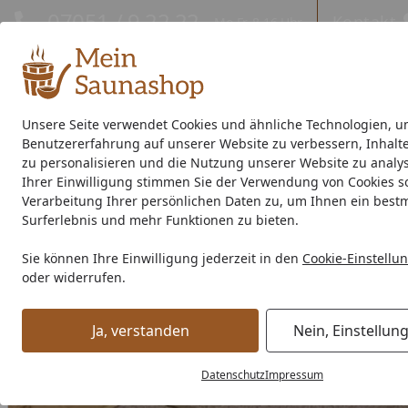
Hotline
07051 / 9 22 22
Kontakt
Mo-Fr. 8-16 Uhr
Kontakt
Eigene Montage-Teams
Unsere Seite verwendet Cookies und ähnliche Technologien, u
Benutzererfahrung auf unserer Website zu verbessern, Inhalt
Außensauna
Indoor-Sauna
Energiespar-Sauna
Saunao
zu personalisieren und die Nutzung unserer Website zu analys
Ihrer Einwilligung stimmen Sie der Verwendung von Cookies s
Saunahersteller
% Sale %
Verarbeitung Ihrer persönlichen Daten zu, um Ihnen ein best
Surferlebnis und mehr Funktionen zu bieten.
Zubehör
Saunaausstattung
Bauelemente
Fußboden D
Sie können Ihre Einwilligung jederzeit in den
Cookie-Einstellu
Startseite
oder widerrufen.
Ja, verstanden
Nein, Einstellun
Datenschutz
Impressum