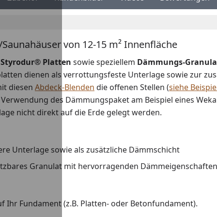
Saunahäuser von 12-15 m² Innenfläche
Styrodur® Platten
sowie speziellem
Dämmungs-Granula
platten dienen als verrottungsfeste Unterlage sowie zur 
it diesen
Abdeck-Blenden
die offenen Stellen (
siehe Beispie
e Verwendung des Dämmungspaket am Beispiel eines Weka G
ge nicht direkt auf die Erde gelegt werden.
ere Unterlage sowie als zusätzliche Dämmschicht
nutzbares Granulat mit hervorragenden Dämmeigenschaften 
f Ihr Fundament (z.B. Platten- oder Betonfundament).