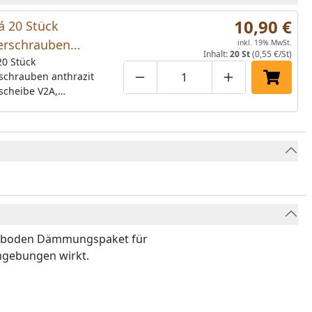
10,90 €
á 20 Stück
erschrauben
inkl. 19% MwSt.
Inhalt:
20 St
(0,55 €/St)
it mit
20 Stück
schrauben anthrazit
heibe V2A,
Produktmenge um eins verringe
Produktmenge manuell
Produktmenge 
In den 
scheibe V2A,
ung 4,5x20
g 4,5x20 für die
ng der Alu-
abdeckungen bzw.
bdeckungen. Pro
erden 4 Schrauben
boden Dämmungspaket für
mgebungen wirkt.