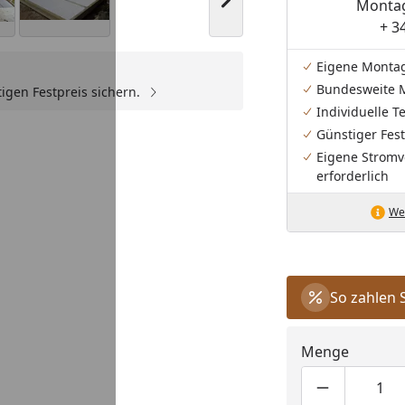
Nächstes Bild anzeigen
Montag
+ 3
Eigene Monta
Bundesweite 
igen Festpreis sichern.
Individuelle 
Youtube-Video
Günstiger Fest
Eigene Stromv
erforderlich
Wei
So zahlen 
Menge
Produktmen
Pro