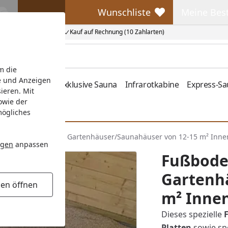
Wunschliste
Meine Bes
Wunschliste
Meine Beste
Kauf auf Rechnung (10 Zahlarten)
m die
e und Anzeigen
fen
Zubehör
Exklusive Sauna
Infrarotkabine
Express-S
ieren. Mit
owie der
mögliches
ämmungspaket für Gartenhäuser/Saunahäuser von 12-15 m² Inne
ngen
anpassen
Fußbode
Gartenh
gen öffnen
m² Inne
Dieses spezielle
Platten
sowie sp