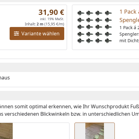
31,90 €
1 Pack 
Spengl
inkl. 19% MwSt.
Inhalt:
2 m
(15,95 €/m)
anthraz
1 Pack á 
Variante wählen
Spengler
Dichtsc
mit Dicht
Abmess
Abmessun
Befestigu
Blenden
Ortganga
Blende w
haus
benötigt.
o
önnen somit optimal erkennen, wie Ihr Wunschprodukt
Fuß
s verschiedenen Blickwinkeln bzw. in unterschiedlichen U