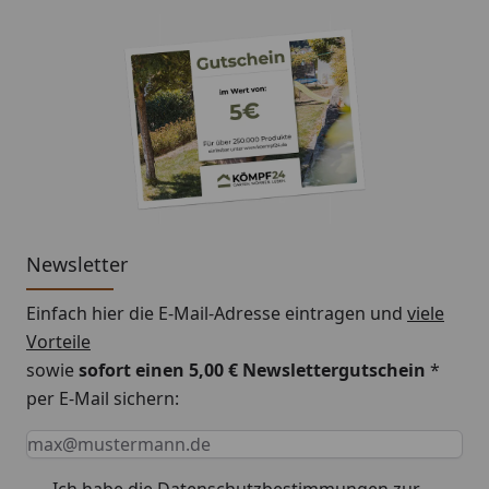
Newsletter
Einfach hier die E-Mail-Adresse eintragen und
viele
Vorteile
sowie
sofort einen 5,00 € Newslettergutschein
*
per E-Mail sichern:
Keine Eingabe erforderlich
Eingabe erforderlich
E-Mail *
Ich habe die
Datenschutzbestimmungen
zur