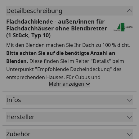
Detailbeschreibung
Flachdachblende - außen/innen für
Flachdachhäuser ohne Blendbretter
(1 Stück, Typ 10)
Mit den Blenden machen Sie Ihr Dach zu 100 % dicht.
Bitte achten Sie auf die benötigte Anzahl an
Blenden.
Diese finden Sie im Reiter "Details" beim
Unterpunkt "Empfohlende Dacheindeckung" des
entsprechenden Hauses. Für Cubus und
Mehr anzeigen
Flachdachhäuser ohne Blendbretter. An drei oder vier
Haus-Seiten einsetzbar. Kombinierbar mit Dachrinne
Infos
oder Fallrohrset, aus Aluminium, anthrazit
pulverbeschichtet
Hersteller
Länge: 2 m
Stärke : 0,80 mm
Zubehör
Ausführung: Aluminium, einseitig anthrazitgrau