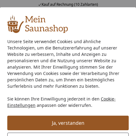
Kauf auf Rechnung (10 Zahlarten)
Alle Produkte
Mein Konto
Wunschl
Ein
4,76
/ 5
Suchen
Unsere Seite verwendet Cookies und ähnliche
Technologien, um die Benutzererfahrung auf unserer
Flachdachblende - außen/innen für Flachdachhäuser ohne Bl
Startseite
Website zu verbessern, Inhalte und Anzeigen zu
Flachdachblende - außen/innen für
personalisieren und die Nutzung unserer Website zu
analysieren. Mit Ihrer Einwilligung stimmen Sie der
Flachdachhäuser ohne Blendbretter
Verwendung von Cookies sowie der Verarbeitung Ihrer
(1 Stück, Typ 10)
persönlichen Daten zu, um Ihnen ein bestmögliches
Surferlebnis und mehr Funktionen zu bieten.
Sie können Ihre Einwilligung jederzeit in den
Cookie-
Einstellungen
anpassen oder widerrufen.
Ja, verstanden