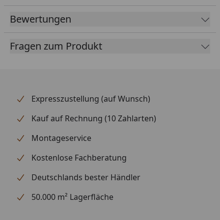
beschichtet (RAL 7016)
Bewertungen
Lieferung ohne Schrauben.
Schrauben
inkl.
Fragen zum Produkt
Dichtscheibe
müssen separat bestellt werden
(
hier
erhältlich).
Pro Blende werden vier Schrauben
benötigt.
Expresszustellung (auf Wunsch)
Flachdachblende - außen/innen für
Kauf auf Rechnung (10 Zahlarten)
Flachdachhäuser ohne Blendbretter -
Montageanleitung
Montageservice
Kostenlose Fachberatung
Deutschlands bester Händler
50.000 m² Lagerfläche