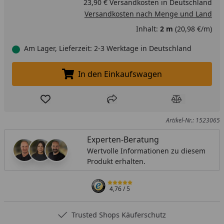
23,90 € Versandkosten in Deutschland
Versandkosten nach Menge und Land
Inhalt:
2 m
(20,98 €/m)
Am Lager, Lieferzeit: 2-3 Werktage in Deutschland
In den Einkaufswagen
In den Einkaufswagen legen
Produkt zur Wunschliste hinzufügen
Teilen
Produkt Ver
Artikel-Nr.: 1523065
Experten-Beratung
Wertvolle Informationen zu diesem
Produkt erhalten.
4,76
/ 5
Trusted Shops Käuferschutz