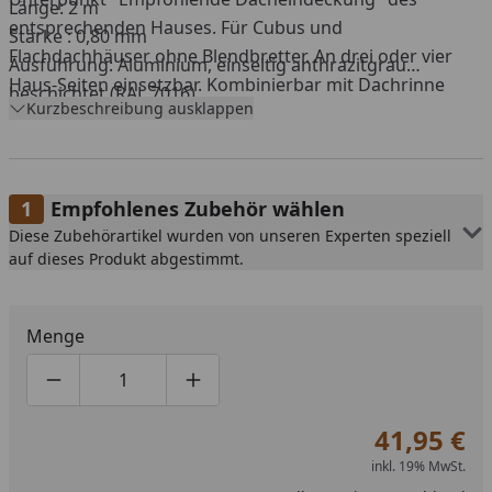
Länge: 2 m
entsprechenden Hauses. Für Cubus und
Stärke : 0,80 mm
Flachdachhäuser ohne Blendbretter. An drei oder vier
Ausführung: Aluminium, einseitig anthrazitgrau
Haus-Seiten einsetzbar. Kombinierbar mit Dachrinne
beschichtet (RAL 7016)
Kurzbeschreibung ausklappen
oder Fallrohrset, aus Aluminium, anthrazit
pulverbeschichtet
Lieferung ohne Schrauben.
Schrauben
inkl.
Dichtscheibe
müssen separat bestellt werden
(
hier
erhältlich).
Pro Blende werden vier Schrauben
Empfohlenes Zubehör wählen
benötigt.
Diese Zubehörartikel wurden von unseren Experten speziell
auf dieses Produkt abgestimmt.
Menge
Produktmenge um eins verringern
Produktmenge manuell eingeben
Produktmenge um eins erhöhen
41,95 €
inkl. 19% MwSt.