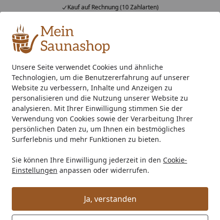
Kauf auf Rechnung (10 Zahlarten)
Alle Produkte
Mein Konto
Wunschl
Ein
4,76
/ 5
Suchen
Unsere Seite verwendet Cookies und ähnliche
Technologien, um die Benutzererfahrung auf unserer
Zahlung eingegangen?
Startseite
Website zu verbessern, Inhalte und Anzeigen zu
Ist meine Zahlung eingegangen?
personalisieren und die Nutzung unserer Website zu
analysieren. Mit Ihrer Einwilligung stimmen Sie der
Unter der Rubrik "
Meine Bestellung
", die sich in
Verwendung von Cookies sowie der Verarbeitung Ihrer
unserem Shop in der obersten Zeile (Header) befindet,
persönlichen Daten zu, um Ihnen ein bestmögliches
Surferlebnis und mehr Funktionen zu bieten.
können Sie einsehen, ob Ihre Zahlung bei uns
eingegangen ist.
Sie können Ihre Einwilligung jederzeit in den
Cookie-
Einstellungen
anpassen oder widerrufen.
Unter "
Meine Bestellung
" können Sie jederzeit Ihre
Bestellung nachverfolgen und sich dort weitere
Informationen anzeigen lassen, wie zum Beispiel
Ja, verstanden
Voraussichtlicher Liefertermin