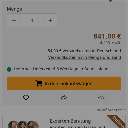
Menge
Produktmenge um eins verringern
Produktmenge manuell eingeben
Produktmenge um eins erhöhen
841,00 €
inkl. 19% MwSt.
54,90 € Versandkosten in Deutschland
Versandkosten nach Menge und Land
Lieferbar, Lieferzeit: 6-8 Werktage in Deutschland
In den Einkaufswagen
In den Einkaufswagen legen
Produkt zur Wunschliste hinzufügen
Teilen
Produkt Ver
Artikel-Nr.: 848899
Online
Experten-Beratung
Anrufen, beraten lassen und