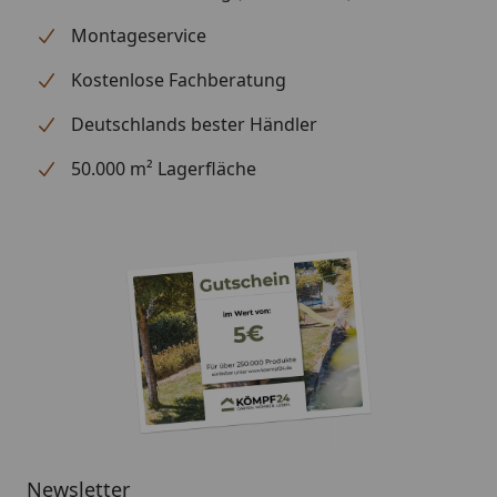
erhältlich
Aluminium + Spezialschrauben)
Montageservice
(siehe Reiter
"Zubehör")
Kostenlose Fachberatung
Für eine optimale Abdichtung
des Daches an den
Deutschlands bester Händler
Seitenkanten empfehlen wir die
50.000 m² Lagerfläche
Verwendung
von Aluminiumblenden.
Alternativ ist allerdings auch eine
andere Form der Abdeckung (z.
B. Holzlatte) möglich
Montage
Professioneller Montageservice
zum Festpreis erhältlich
(nur bei gleichzeitiger Montage
eines Gartenhauses möglich)
Newsletter