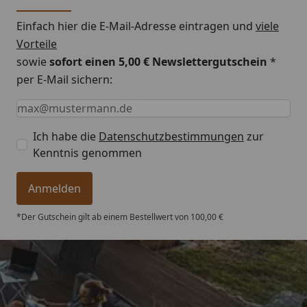
Einfach hier die E-Mail-Adresse eintragen und
viele
Montageanleitung EPDM Dachfolie
Vorteile
sowie
sofort einen 5,00 € Newslettergutschein
*
per E-Mail sichern:
Keine Eingabe erforderlich
Eingabe erforderlich
E-Mail *
Ich habe die
Datenschutzbestimmungen
zur
Kenntnis genommen
Anmelden
*Der Gutschein gilt ab einem Bestellwert von 100,00 €
Trusted Shops