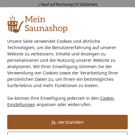
Kauf auf Rechnung (10 Zahlarten)
Alle Produkte
Mein Konto
Wunschl
Ein
4,76
/ 5
Suchen
Unsere Seite verwendet Cookies und ähnliche
Technologien, um die Benutzererfahrung auf unserer
EPDM Folienset Nr. 77 - 457 x 750 cm
Startseite
Website zu verbessern, Inhalte und Anzeigen zu
EPDM Folienset Nr. 77 - 457 x 750 cm
personalisieren und die Nutzung unserer Website zu
analysieren. Mit Ihrer Einwilligung stimmen Sie der
Verwendung von Cookies sowie der Verarbeitung Ihrer
persönlichen Daten zu, um Ihnen ein bestmögliches
Surferlebnis und mehr Funktionen zu bieten.
Sie können Ihre Einwilligung jederzeit in den
Cookie-
Einstellungen
anpassen oder widerrufen.
Ja, verstanden