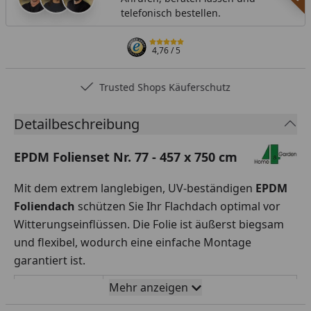
telefonisch bestellen.
4,76
/ 5
Trusted Shops Käuferschutz
Detailbeschreibung
EPDM Folienset Nr. 77 - 457 x 750 cm
Mit dem extrem langlebigen, UV-beständigen
EPDM
Foliendach
schützen Sie Ihr Flachdach optimal vor
Witterungseinflüssen. Die Folie ist äußerst biegsam
und flexibel, wodurch eine einfache Montage
garantiert ist.
Mehr anzeigen
Rollenbreite
457 x 750 cm
x Folienlänge