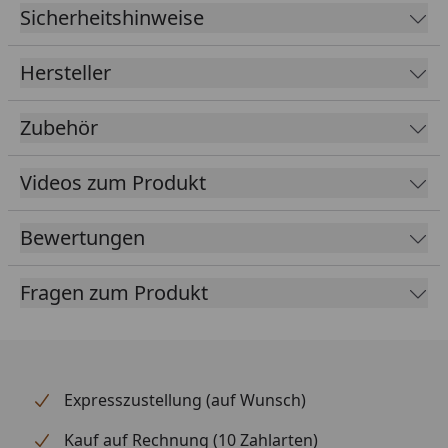
Sicherheitshinweise
EPDM
1,14 mm
Foliendicke
Hersteller
Kleber
Inklusive speziellen Klebern für
Folie und Blende
Zubehör
Farbe
Schwarz
Videos zum Produkt
Lieferumfang
EPDM Folie 1,14 mm ausreichend
für komplette Dachfläche
Bewertungen
Spezialkleber für Dachfläche und
umlaufende Blendenabdeckung
Fragen zum Produkt
(die Blendenabdeckungen sind
nicht im Lieferumfang enthalten -
optional erhältlich im Reiter
"Zubehör")
Expresszustellung (auf Wunsch)
Kauf auf Rechnung (10 Zahlarten)
Optional
Blendenabdeckungen (aus