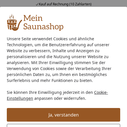
Kauf auf Rechnung (10 Zahlarten)
Alle Produkte
Mein Konto
Wunschl
Ein
4,76
/ 5
Suchen
Unsere Seite verwendet Cookies und ähnliche
Technologien, um die Benutzererfahrung auf unserer
EPDM Folienset Nr. 181 - 549 x 750 cm
Startseite
Website zu verbessern, Inhalte und Anzeigen zu
EPDM Folienset Nr. 181 - 549 x 750
personalisieren und die Nutzung unserer Website zu
analysieren. Mit Ihrer Einwilligung stimmen Sie der
cm
Verwendung von Cookies sowie der Verarbeitung Ihrer
persönlichen Daten zu, um Ihnen ein bestmögliches
Surferlebnis und mehr Funktionen zu bieten.
Sie können Ihre Einwilligung jederzeit in den
Cookie-
Einstellungen
anpassen oder widerrufen.
Ja, verstanden