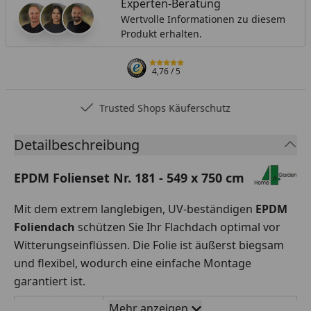
Experten-Beratung
Wertvolle Informationen zu diesem
Produkt erhalten.
4,76
/ 5
Trusted Shops Käuferschutz
Detailbeschreibung
EPDM Folienset Nr. 181 - 549 x 750 cm
Mit dem extrem langlebigen, UV-beständigen
EPDM
Foliendach
schützen Sie Ihr Flachdach optimal vor
Witterungseinflüssen. Die Folie ist äußerst biegsam
und flexibel, wodurch eine einfache Montage
garantiert ist.
Mehr anzeigen
Rollenbreite
549 x 750 cm