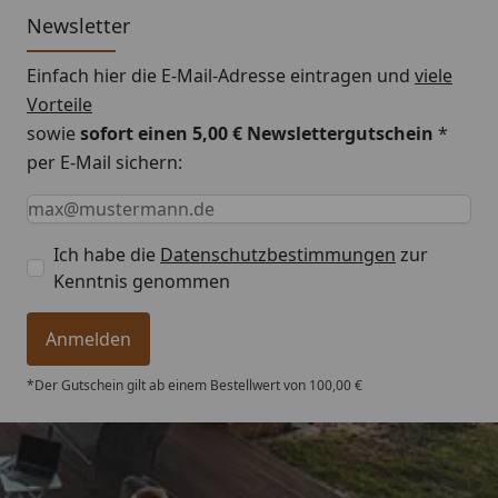
Newsletter
Montageanleitung EPDM Dachfolie
Einfach hier die E-Mail-Adresse eintragen und
viele
Vorteile
sowie
sofort einen 5,00 € Newslettergutschein
*
per E-Mail sichern:
Keine Eingabe erforderlich
Eingabe erforderlich
E-Mail *
Ich habe die
Datenschutzbestimmungen
zur
Kenntnis genommen
Anmelden
*Der Gutschein gilt ab einem Bestellwert von 100,00 €