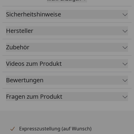
x Folienlänge
Sicherheitshinweise
EPDM
1,14 mm
Foliendicke
Hersteller
Kleber
Inklusive speziellen Klebern für
Folie und Blende
Zubehör
Farbe
Schwarz
Videos zum Produkt
Lieferumfang
EPDM Folie 1,14 mm ausreichend
für komplette Dachfläche
Bewertungen
Spezialkleber für Dachfläche und
umlaufende Blendenabdeckung
Fragen zum Produkt
(die Blendenabdeckungen sind
nicht im Lieferumfang enthalten -
optional erhältlich im Reiter
"Zubehör")
Expresszustellung (auf Wunsch)