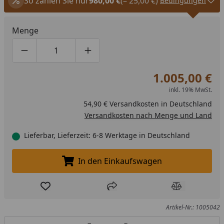
So zahlen Sie nur
980,00 €
(– 25,00 €)
Bedingungen
Menge
Produktmenge um eins verringern
Produktmenge manuell eingeben
Produktmenge um eins erhöhen
1.005,00 €
inkl. 19% MwSt.
54,90 € Versandkosten in Deutschland
Versandkosten nach Menge und Land
Lieferbar, Lieferzeit: 6-8 Werktage in Deutschland
In den Einkaufswagen
In den Einkaufswagen legen
Produkt zur Wunschliste hinzufügen
Teilen
Produkt Ver
Artikel-Nr.: 1005042