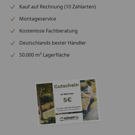
Kauf auf Rechnung (10 Zahlarten)
Optional
Blendenabdeckungen (aus
erhältlich
Aluminium + Spezialschrauben)
Montageservice
(siehe Reiter
"Zubehör")
Kostenlose Fachberatung
Für eine optimale Abdichtung
des Daches an den
Deutschlands bester Händler
Seitenkanten empfehlen wir die
50.000 m² Lagerfläche
Verwendung
von Aluminiumblenden
Alternativ ist allerdings auch eine
andere Form der Abdeckung (z.
B. Holzlatte) möglich
Montage
Professioneller Montageservice
zum Festpreis erhältlich
(nur bei gleichzeitiger Montage
eines Gartenhauses möglich)