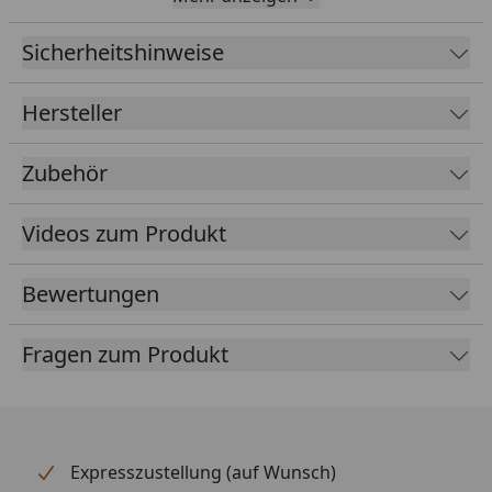
x Folienlänge
Sicherheitshinweise
EPDM
1,14 mm
Foliendicke
Hersteller
Kleber
Inklusive speziellen Klebern für
Folie und Blende
Zubehör
Farbe
Schwarz
Videos zum Produkt
Lieferumfang
EPDM Folie 1,14 mm ausreichend
für komplette Dachfläche
Bewertungen
Spezialkleber für Dachfläche und
umlaufende Blendenabdeckung
Fragen zum Produkt
(die Blendenabdeckungen sind
nicht im Lieferumfang enthalten -
optional erhältlich im Reiter
"Zubehör")
Expresszustellung (auf Wunsch)