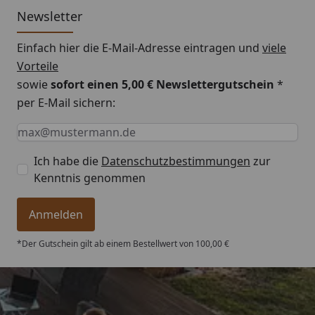
Newsletter
Montageanleitung EPDM Dachfolie
Einfach hier die E-Mail-Adresse eintragen und
viele
Vorteile
sowie
sofort einen 5,00 € Newslettergutschein
*
per E-Mail sichern:
Keine Eingabe erforderlich
Eingabe erforderlich
E-Mail *
Ich habe die
Datenschutzbestimmungen
zur
Kenntnis genommen
Anmelden
*Der Gutschein gilt ab einem Bestellwert von 100,00 €