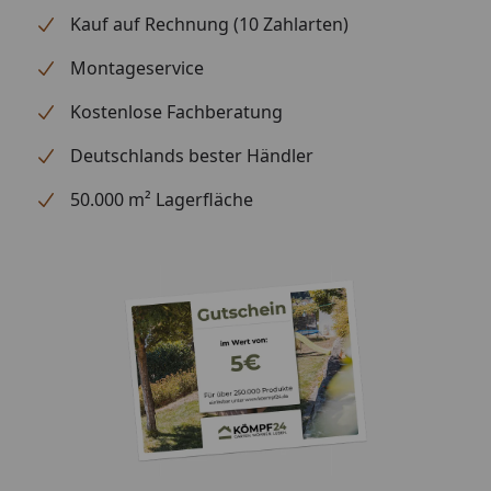
Kauf auf Rechnung (10 Zahlarten)
Optional
Blendenabdeckungen (aus
erhältlich
Aluminium + Spezialschrauben)
Montageservice
(siehe Reiter
"Zubehör")
Kostenlose Fachberatung
Für eine optimale Abdichtung
des Daches an den
Deutschlands bester Händler
Seitenkanten empfehlen wir die
50.000 m² Lagerfläche
Verwendung
von Aluminiumblenden
Alternativ ist allerdings auch eine
andere Form der Abdeckung (z.
B. Holzlatte) möglich
Montage
Professioneller Montageservice
zum Festpreis erhältlich
(nur bei gleichzeitiger Montage
eines Gartenhauses möglich)