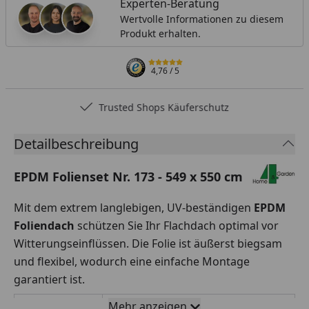
Experten-Beratung
Wertvolle Informationen zu diesem
Produkt erhalten.
4,76
/ 5
Trusted Shops Käuferschutz
Detailbeschreibung
EPDM Folienset Nr. 173 - 549 x 550 cm
Mit dem extrem langlebigen, UV-beständigen
EPDM
Foliendach
schützen Sie Ihr Flachdach optimal vor
Witterungseinflüssen. Die Folie ist äußerst biegsam
und flexibel, wodurch eine einfache Montage
garantiert ist.
Mehr anzeigen
Rollenbreite
549 x 550 cm