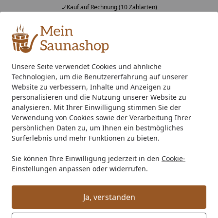
Kauf auf Rechnung (10 Zahlarten)
Alle Produkte
Mein Konto
Wunschl
Ein
4,76
/ 5
Suchen
Unsere Seite verwendet Cookies und ähnliche
Technologien, um die Benutzererfahrung auf unserer
EPDM Folienset Nr. 173 - 549 x 550 cm
Startseite
Website zu verbessern, Inhalte und Anzeigen zu
EPDM Folienset Nr. 173 - 549 x 550
personalisieren und die Nutzung unserer Website zu
analysieren. Mit Ihrer Einwilligung stimmen Sie der
cm
Verwendung von Cookies sowie der Verarbeitung Ihrer
persönlichen Daten zu, um Ihnen ein bestmögliches
Surferlebnis und mehr Funktionen zu bieten.
Sie können Ihre Einwilligung jederzeit in den
Cookie-
Einstellungen
anpassen oder widerrufen.
Ja, verstanden