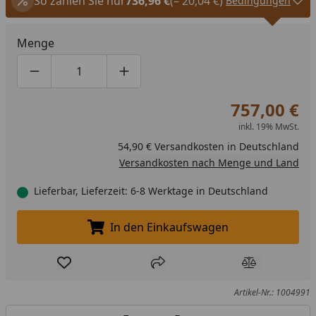
So zahlen Sie nur
736,96 €
(– 20,04 €)
Bedingungen
Menge
Produktmenge um eins verringern
Produktmenge manuell eingeben
Produktmenge um eins erhöhen
757,00 €
inkl. 19% MwSt.
54,90 € Versandkosten in Deutschland
Versandkosten nach Menge und Land
Lieferbar, Lieferzeit: 6-8 Werktage in Deutschland
In den Einkaufswagen
In den Einkaufswagen legen
Produkt zur Wunschliste hinzufügen
Teilen
Produkt Ver
Artikel-Nr.: 1004991