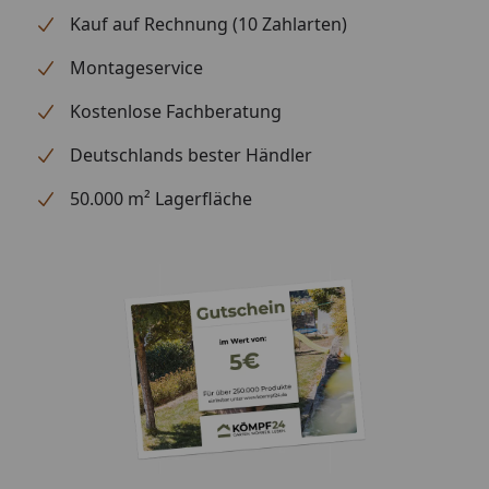
Kauf auf Rechnung (10 Zahlarten)
Optional
Blendenabdeckungen (aus
erhältlich
Aluminium + Spezialschrauben)
Montageservice
(siehe Reiter
"Zubehör")
Kostenlose Fachberatung
Für eine optimale Abdichtung
des Daches an den
Deutschlands bester Händler
Seitenkanten empfehlen wir die
50.000 m² Lagerfläche
Verwendung
von Aluminiumblenden.
Alternativ ist allerdings auch eine
andere Form der Abdeckung (z.
B. Holzlatte) möglich
Montage
Professioneller Montageservice
zum Festpreis erhältlich
(nur bei gleichzeitiger Montage
eines Gartenhauses möglich)