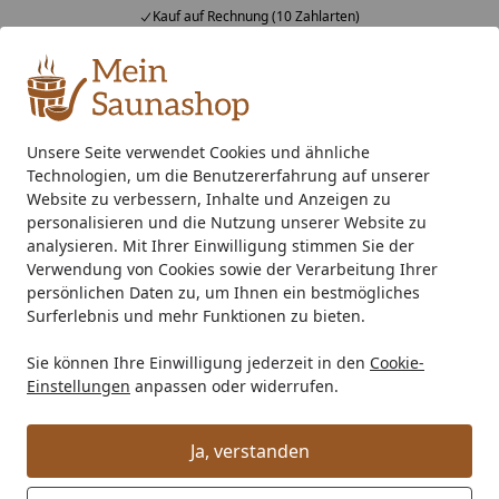
Kauf auf Rechnung (10 Zahlarten)
Alle Produkte
Mein Konto
Wunschl
Ein
4,76
/ 5
Suchen
Unsere Seite verwendet Cookies und ähnliche
Technologien, um die Benutzererfahrung auf unserer
EPDM Folienset Nr. 170 - 549 x 475 cm
Startseite
Website zu verbessern, Inhalte und Anzeigen zu
EPDM Folienset Nr. 170 - 549 x 475
personalisieren und die Nutzung unserer Website zu
analysieren. Mit Ihrer Einwilligung stimmen Sie der
cm
Verwendung von Cookies sowie der Verarbeitung Ihrer
persönlichen Daten zu, um Ihnen ein bestmögliches
Surferlebnis und mehr Funktionen zu bieten.
Sie können Ihre Einwilligung jederzeit in den
Cookie-
Einstellungen
anpassen oder widerrufen.
Ja, verstanden