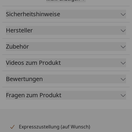
x Folienlänge
Sicherheitshinweise
EPDM
1,14 mm
Foliendicke
Hersteller
Kleber
Inklusive speziellen Klebern für
Folie und Blende
Zubehör
Farbe
Schwarz
Videos zum Produkt
Lieferumfang
EPDM Folie 1,14 mm ausreichend
für komplette Dachfläche
Bewertungen
Spezialkleber für Dachfläche und
umlaufende Blendenabdeckung
Fragen zum Produkt
(die Blendenabdeckungen sind
nicht im Lieferumfang enthalten -
optional erhältlich im Reiter
"Zubehör")
Expresszustellung (auf Wunsch)