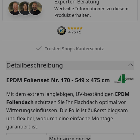
Experten-Beratung
Wertvolle Informationen zu diesem
Produkt erhalten.
4,76
/ 5
Trusted Shops Käuferschutz
Detailbeschreibung
EPDM Folienset Nr. 170 - 549 x 475 cm
Mit dem extrem langlebigen, UV-beständigen
EPDM
Foliendach
schützen Sie Ihr Flachdach optimal vor
Witterungseinflüssen. Die Folie ist äußerst biegsam
und flexibel, wodurch eine einfache Montage
garantiert ist.
Mehr anzeigen
Rollenbreite
549 x 475 cm