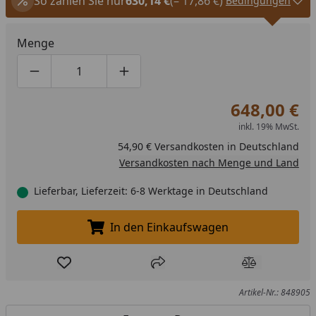
So zahlen Sie nur
630,14 €
(– 17,86 €)
Bedingungen
Menge
Produktmenge um eins verringern
Produktmenge manuell eingeben
Produktmenge um eins erhöhen
648,00 €
inkl. 19% MwSt.
54,90 € Versandkosten in Deutschland
Versandkosten nach Menge und Land
Lieferbar, Lieferzeit: 6-8 Werktage in Deutschland
In den Einkaufswagen
In den Einkaufswagen legen
Produkt zur Wunschliste hinzufügen
Teilen
Produkt Ver
Artikel-Nr.: 848905