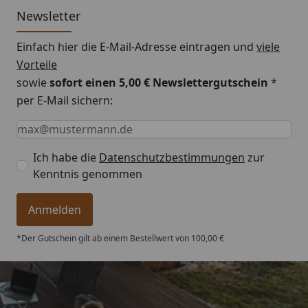
Newsletter
Einfach hier die E-Mail-Adresse eintragen und
viele
Montageanleitung EPDM Dachfolie
Vorteile
sowie
sofort einen 5,00 € Newslettergutschein
*
per E-Mail sichern:
Keine Eingabe erforderlich
Eingabe erforderlich
E-Mail *
Ich habe die
Datenschutzbestimmungen
zur
Kenntnis genommen
Anmelden
*Der Gutschein gilt ab einem Bestellwert von 100,00 €