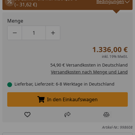
Bedingungen
(– 31,62 €)
Menge
Produktmenge um eins verringern
Produktmenge manuell eingeben
Produktmenge um eins erhöhen
1.336,00 €
inkl. 19% MwSt.
54,90 € Versandkosten in Deutschland
Versandkosten nach Menge und Land
Lieferbar, Lieferzeit: 6-8 Werktage in Deutschland
In den Einkaufswagen
In den Einkaufswagen legen
Produkt zur Wunschliste hinzufügen
Teilen
Produkt Ver
Artikel-Nr.: 998608