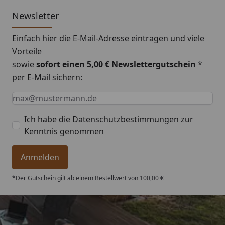
Newsletter
Montageanleitung EPDM Dachfolie
Einfach hier die E-Mail-Adresse eintragen und
viele
Vorteile
sowie
sofort einen 5,00 € Newslettergutschein
*
per E-Mail sichern:
Keine Eingabe erforderlich
Eingabe erforderlich
E-Mail *
Ich habe die
Datenschutzbestimmungen
zur
Kenntnis genommen
Anmelden
*Der Gutschein gilt ab einem Bestellwert von 100,00 €