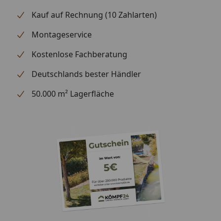
Kauf auf Rechnung (10 Zahlarten)
Optional
Blendenabdeckungen (aus
erhältlich
Aluminium + Spezialschrauben)
Montageservice
(siehe Reiter
"Zubehör")
Kostenlose Fachberatung
Für eine optimale Abdichtung
des Daches an den
Deutschlands bester Händler
Seitenkanten empfehlen wir die
50.000 m² Lagerfläche
Verwendung
von Aluminiumblenden
Alternativ ist allerdings auch eine
andere Form der Abdeckung (z.
B. Holzlatte) möglich
Montage
Professioneller Montageservice
zum Festpreis erhältlich
(nur bei gleichzeitiger Montage
eines Gartenhauses möglich)