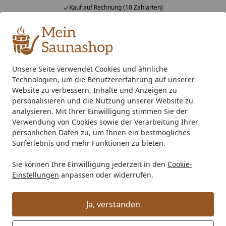
Kauf auf Rechnung (10 Zahlarten)
Alle Produkte
Mein Konto
Wunschl
Ein
4,76
/ 5
Suchen
Unsere Seite verwendet Cookies und ähnliche
Technologien, um die Benutzererfahrung auf unserer
EPDM Folienset Nr. 113 - 610 x 900 cm
Startseite
Website zu verbessern, Inhalte und Anzeigen zu
EPDM Folienset Nr. 113 - 610 x 900
personalisieren und die Nutzung unserer Website zu
analysieren. Mit Ihrer Einwilligung stimmen Sie der
cm
Verwendung von Cookies sowie der Verarbeitung Ihrer
persönlichen Daten zu, um Ihnen ein bestmögliches
Surferlebnis und mehr Funktionen zu bieten.
Sie können Ihre Einwilligung jederzeit in den
Cookie-
Einstellungen
anpassen oder widerrufen.
Ja, verstanden