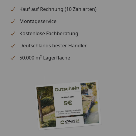
Kauf auf Rechnung (10 Zahlarten)
Optional
Blendenabdeckungen (aus
erhältlich
Aluminium + Spezialschrauben)
Montageservice
(siehe Reiter
"Zubehör")
Kostenlose Fachberatung
Für eine optimale Abdichtung
des Daches an den
Deutschlands bester Händler
Seitenkanten empfehlen wir die
50.000 m² Lagerfläche
Verwendung
von Aluminiumblenden
Alternativ ist allerdings auch eine
andere Form der Abdeckung (z.
B. Holzlatte) möglich
Montage
Professioneller Montageservice
zum Festpreis erhältlich
(nur bei gleichzeitiger Montage
eines Gartenhauses möglich)