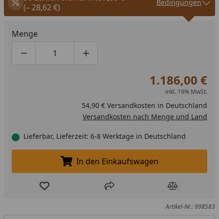
Bedingungen
(– 28,62 €)
Menge
Produktmenge um eins verringern
Produktmenge manuell eingeben
Produktmenge um eins erhöhen
1.186,00 €
inkl. 19% MwSt.
54,90 € Versandkosten in Deutschland
Versandkosten nach Menge und Land
Lieferbar, Lieferzeit: 6-8 Werktage in Deutschland
In den Einkaufswagen
In den Einkaufswagen legen
Produkt zur Wunschliste hinzufügen
Teilen
Produkt Ver
Artikel-Nr.: 998583