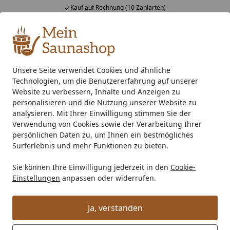
Kauf auf Rechnung (10 Zahlarten)
Alle Produkte
Mein Konto
Wunschl
Ein
4,76
/ 5
Suchen
Unsere Seite verwendet Cookies und ähnliche
Technologien, um die Benutzererfahrung auf unserer
EPDM Folienset Nr. 109 - 610 x 800 cm
Startseite
Website zu verbessern, Inhalte und Anzeigen zu
EPDM Folienset Nr. 109 - 610 x 800
personalisieren und die Nutzung unserer Website zu
analysieren. Mit Ihrer Einwilligung stimmen Sie der
cm
Verwendung von Cookies sowie der Verarbeitung Ihrer
persönlichen Daten zu, um Ihnen ein bestmögliches
Surferlebnis und mehr Funktionen zu bieten.
Sie können Ihre Einwilligung jederzeit in den
Cookie-
Einstellungen
anpassen oder widerrufen.
Ja, verstanden