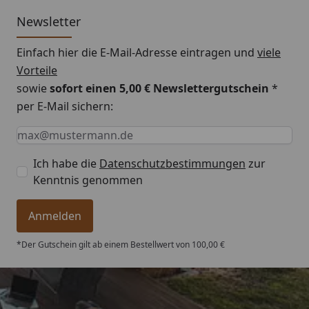
Newsletter
Montageanleitung EPDM Dachfolie
Einfach hier die E-Mail-Adresse eintragen und
viele
Vorteile
sowie
sofort einen 5,00 € Newslettergutschein
*
per E-Mail sichern:
Keine Eingabe erforderlich
Eingabe erforderlich
E-Mail *
Ich habe die
Datenschutzbestimmungen
zur
Kenntnis genommen
Anmelden
*Der Gutschein gilt ab einem Bestellwert von 100,00 €