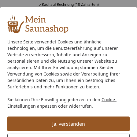
Kauf auf Rechnung (10 Zahlarten)
Alle Produkte
Mein Konto
Wunschl
Ein
4,76
/ 5
Suchen
Unsere Seite verwendet Cookies und ähnliche
Technologien, um die Benutzererfahrung auf unserer
EPDM Folienset Nr. 102 - 610 x 625 cm
Startseite
Website zu verbessern, Inhalte und Anzeigen zu
EPDM Folienset Nr. 102 - 610 x 625
personalisieren und die Nutzung unserer Website zu
analysieren. Mit Ihrer Einwilligung stimmen Sie der
cm
Verwendung von Cookies sowie der Verarbeitung Ihrer
persönlichen Daten zu, um Ihnen ein bestmögliches
Surferlebnis und mehr Funktionen zu bieten.
Sie können Ihre Einwilligung jederzeit in den
Cookie-
Einstellungen
anpassen oder widerrufen.
Ja, verstanden