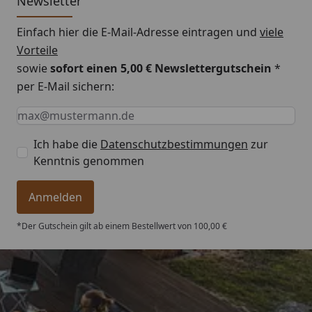
Newsletter
eines Gartenhauses möglich)
Einfach hier die E-Mail-Adresse eintragen und
viele
Vorteile
Montageanleitung EPDM Dachfolie
sowie
sofort einen 5,00 € Newslettergutschein
*
per E-Mail sichern:
Keine Eingabe erforderlich
Eingabe erforderlich
E-Mail *
Ich habe die
Datenschutzbestimmungen
zur
Kenntnis genommen
Anmelden
*Der Gutschein gilt ab einem Bestellwert von 100,00 €
Trusted Shops