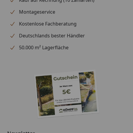
Kauf auf Rechnung (10 Zahlarten)
Montageservice
Optional
Blendenabdeckungen (aus
erhältlich
Aluminium + Spezialschrauben)
Kostenlose Fachberatung
(siehe Reiter
Deutschlands bester Händler
"Zubehör")
Für eine optimale Abdichtung
des Daches an den
50.000 m² Lagerfläche
Seitenkanten empfehlen wir die
Verwendung
von Aluminiumblenden
Alternativ ist allerdings auch eine
andere Form der Abdeckung (z.
B. Holzlatte) möglich
Montage
Professioneller Montageservice
zum Festpreis erhältlich
(nur bei gleichzeitiger Montage