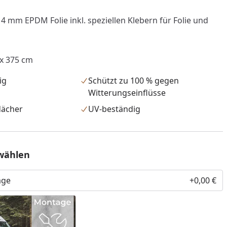
4 mm EPDM Folie inkl. speziellen Klebern für Folie und
 x 375 cm
ig
Schützt zu 100 % gegen
Witterungseinflüsse
dächer
UV-beständig
wählen
age
+0,00 €
nzufügen