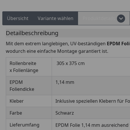
Übersicht
Variante wählen
Produktdetails
Detailbeschreibung
Mit dem extrem langlebigen, UV-beständigen
EPDM Fol
wodurch eine einfache Montage garantiert ist.
Rollenbreite
305 x 375 cm
x Folienlänge
EPDM
1,14 mm
Foliendicke
Kleber
Inklusive speziellen Klebern für F
Farbe
Schwarz
Lieferumfang
EPDM Folie 1,14 mm ausreichend 