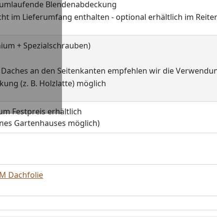
nd umlaufende Blendenabdeckung
t im Lieferumfang enthalten - optional erhältlich im Reite
ium + Spezialschrauben)
 Daches an den Seitenkanten empfehlen wir die Verwendung
ung (z. B. Holzlatte) möglich
m Festpreis erhältlich
eines Gartenhauses möglich)
M Dachfolie