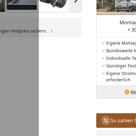
Nächstes Bild anzeigen
Montag
+ 3
igen Festpreis sichern.
Youtube-Video
Eigene Monta
Bundesweite 
Individuelle 
Günstiger Fest
Eigene Stromv
erforderlich
Wei
So zahlen 