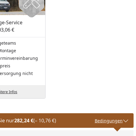
e-Service
03,06 €
geteams
Montage
Terminvereinbarung
preis
ersorgung nicht
tere Infos
Sie nur
282,24 €
(– 10,76 €)
Bedingungen