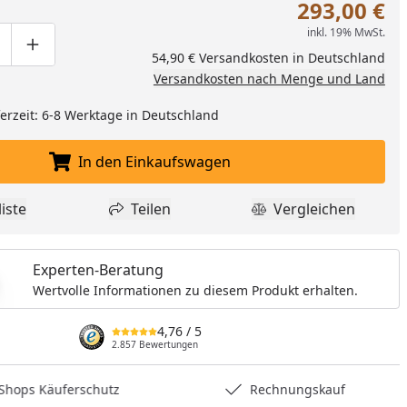
293,00 €
inkl. 19% MwSt.
ge um eins verringern
duktmenge manuell eingeben
Produktmenge um eins erhöhen
54,90 € Versandkosten in Deutschland
Versandkosten nach Menge und Land
eferzeit: 6-8 Werktage in Deutschland
In den Einkaufswagen
In den Einkaufswagen legen
iste
Teilen
Vergleichen
dukt zur Wunschliste hinzufügen
Teilen
Produkt Vergle
Experten-Beratung
Wertvolle Informationen zu diesem Produkt erhalten.
4,76
/ 5
2.857 Bewertungen
hops Käuferschutz
Rechnungskauf