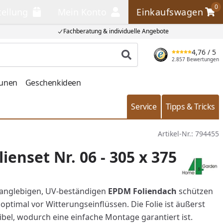
0
tellung
Mein Konto
Einkaufswagen
llung
Mein Konto
Einkaufswagen
Fachberatung & individuelle Angebote
4,76
/ 5
Produkt suchen
2.857 Bewertungen
aunen
Geschenkideen
Service
Tipps & Tricks
Artikel-Nr.:
794455
ienset Nr. 06 - 305 x 375
langlebigen, UV-beständigen
EPDM Foliendach
schützen
 optimal vor Witterungseinflüssen. Die Folie ist äußerst
ibel, wodurch eine einfache Montage garantiert ist.