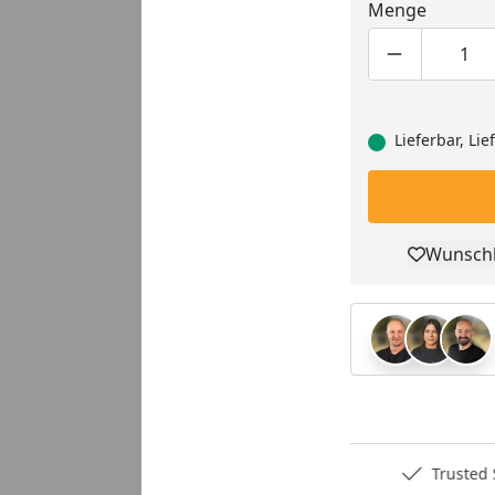
Menge
Produktmen
Pro
Lieferbar, Li
Wunschl
Pro
Deutschlands bester Händler
Trusted S