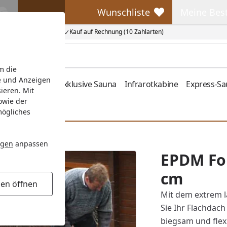
Wunschliste
Meine Bes
Wunschliste
Meine Beste
Kauf auf Rechnung (10 Zahlarten)
m die
e und Anzeigen
fen
Zubehör
Exklusive Sauna
Infrarotkabine
Express-S
ieren. Mit
owie der
mögliches
ngen
anpassen
EPDM Fol
cm
gen öffnen
Mit dem extrem 
Sie Ihr Flachdach
biegsam und flex