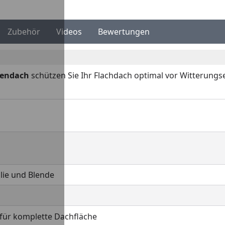
Zubehör
Videos
Bewertungen
iendach
schützen Sie Ihr Flachdach optimal vor Witterungsei
olie und Blende
für komplette Dachfläche