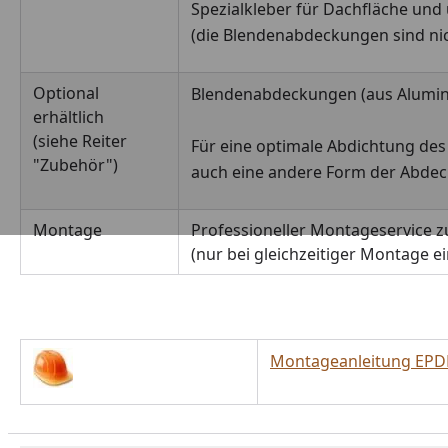
Spezialkleber für Dachfläche u
(die Blendenabdeckungen sind nich
Optional
Blendenabdeckungen (aus Alumin
erhältlich
(siehe Reiter
Für eine optimale Abdichtung des
"Zubehör")
auch eine andere Form der Abdeck
Montage
Professioneller Montageservice zu
(nur bei gleichzeitiger Montage 
Montageanleitung EPD