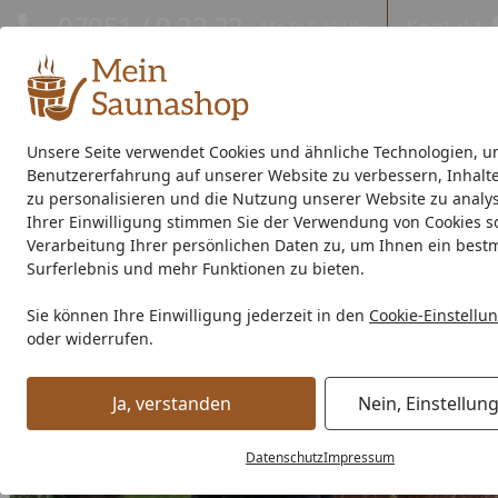
Hotline
07051 / 9 22 22
Kontakt
Mo-Fr. 8-16 Uhr
Kontakt
Eigene Montage-Teams
Unsere Seite verwendet Cookies und ähnliche Technologien, u
Benutzererfahrung auf unserer Website zu verbessern, Inhalt
Außensauna
Indoor-Sauna
Energiespar-Sauna
Saunao
zu personalisieren und die Nutzung unserer Website zu analys
Ihrer Einwilligung stimmen Sie der Verwendung von Cookies s
Saunahersteller
% Sale %
Verarbeitung Ihrer persönlichen Daten zu, um Ihnen ein best
Surferlebnis und mehr Funktionen zu bieten.
EPDM Folienset Nr. 06 - 305 x 375 cm
Sie können Ihre Einwilligung jederzeit in den
Cookie-Einstellu
Startseite
oder widerrufen.
Ja, verstanden
Nein, Einstellun
Datenschutz
Impressum