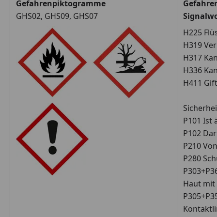
Gefahrenpiktogramme
Gefahre
GHS02, GHS09, GHS07
Signalw
H225 Flü
H319 Ver
H317 Kan
H336 Kan
H411 Gif
Sicherhe
P101 Ist 
P102 Dar
P210 Von
P280 Sch
P303+P36
Haut mit
P305+P35
Kontaktl