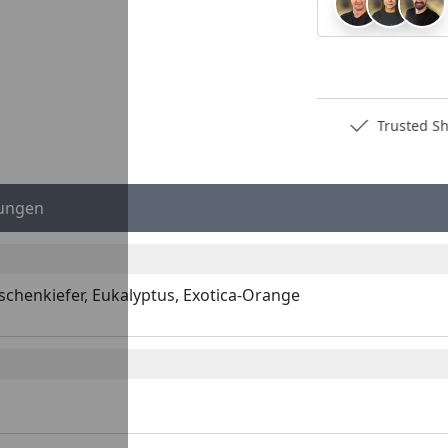
Deutschlands bester Händler
Trusted S
ungen
schenkiefer, Eukalyptus, Exotica-Orange
: