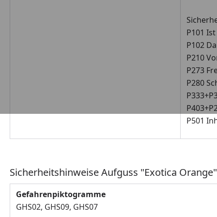
Sicherh
P101 Ist
P102 Dar
P210 Vo
P273 Fr
P280 Sc
P333+P31
P403+P2
P501 Inh
Sicherheitshinweise Aufguss "Exotica Orange"
Gefahrenpiktogramme
GHS02, GHS09, GHS07