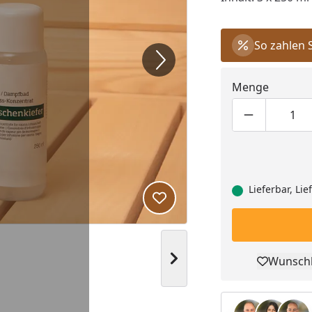
So zahlen 
Menge
Produktmen
Pro
Lieferbar, Li
Produkt zur Wunschliste hi
Nächstes Bild anzeigen
Wunschl
Pro