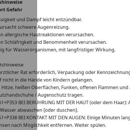
nhinweise
ort Gefahr
ssigkeit und Dampf leicht entzündbar.
ursacht schwere Augenreizung.
n allergische Hautreaktionen verursachen.
n Schläfrigkeit und Benommenheit verursachen.
tig für Wasserorganismen, mit langfristiger Wirkung.
itshinweise
ärztlicher Rat erforderlich, Verpackung oder Kennzeichnung
f nicht in die Hände von Kindern gelangen.
 Hitze, heißen Oberflächen, Funken, offenen Flammen und 
utzhandschuhe / Augenschutz tragen.
1+P353 BEI BERÜHRUNG MIT DER HAUT (oder dem Haar): All
 Wasser abwaschen [oder duschen].
1+P338 BEI KONTAKT MIT DEN AUGEN: Einige Minuten lang 
insen nach Möglichkeit entfernen. Weiter spülen.