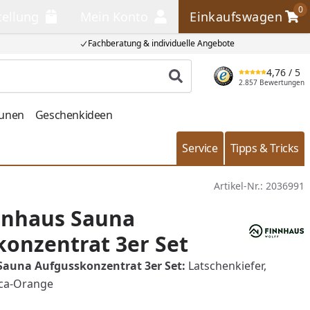
0
tellung
Mein Konto
Einkaufswagen
llung
Mein Konto
Einkaufswagen
Fachberatung & individuelle Angebote
4,76
/ 5
Produkt suchen
2.857 Bewertungen
aunen
Geschenkideen
Service
Tipps & Tricks
Artikel-Nr.:
2036991
nnhaus Sauna
onzentrat 3er Set
Sauna Aufgusskonzentrat 3er Set:
Latschenkiefer,
ica-Orange