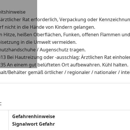
eitshinweise
 ärztlicher Rat erforderlich, Verpackung oder Kennzeichnun
f nicht in die Hände von Kindern gelangen.
n Hitze, heißen Oberflächen, Funken, offenen Flammen und
eisetzung in die Umwelt vermeiden.
hutzhandschuhe / Augenschutz tragen.
3 Bei Hautreizung oder -ausschlag: Ärztlichen Rat einholen
35 An einem gut belüfteten Ort aufbewahren. Kühl halten.
alt/Behälter gemäß örtlicher / regionaler / nationaler / in
:
Gefahrenhinweise
Signalwort Gefahr