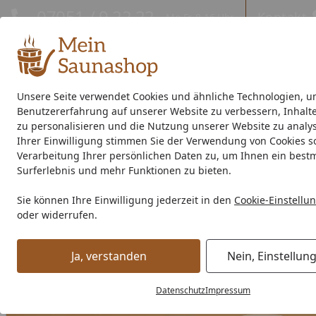
Hotline
07051 / 9 22 22
Kontakt
Mo-Fr. 8-16 Uhr
Kontakt
Eigene Montage-Teams
Unsere Seite verwendet Cookies und ähnliche Technologien, u
Benutzererfahrung auf unserer Website zu verbessern, Inhalt
Außensauna
Indoor-Sauna
Energiespar-Sauna
Saunao
zu personalisieren und die Nutzung unserer Website zu analys
Ihrer Einwilligung stimmen Sie der Verwendung von Cookies s
Saunahersteller
% Sale %
Verarbeitung Ihrer persönlichen Daten zu, um Ihnen ein best
Surferlebnis und mehr Funktionen zu bieten.
Zubehör
Wellness
Aufguss & Aromen
Wolff Finnhaus 
Sie können Ihre Einwilligung jederzeit in den
Cookie-Einstellu
Startseite
oder widerrufen.
Ja, verstanden
Nein, Einstellun
Datenschutz
Impressum