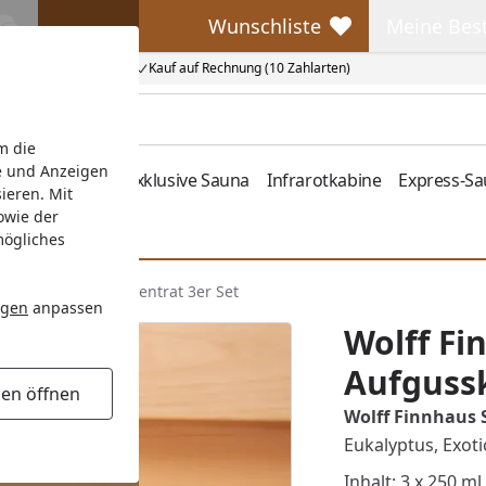
Wunschliste
Meine Bes
Wunschliste
Meine Beste
Kauf auf Rechnung (10 Zahlarten)
m die
e und Anzeigen
fen
Zubehör
Exklusive Sauna
Infrarotkabine
Express-S
ieren. Mit
owie der
mögliches
Sauna Aufgusskonzentrat 3er Set
ngen
anpassen
Wolff Fi
Aufgussk
gen öffnen
Wolff Finnhaus 
Eukalyptus, Exot
Inhalt: 3 x 250 ml