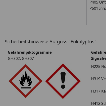
P405 Unt
P501 Inha
Sicherheitshinweise Aufguss "Eukalyptus":
Gefahrenpiktogramme
Gefahr
GHS02, GHS07
Signalw
H225 Flü
H319 Ve
H317 Ka
H412 Sc