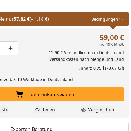
Sie nur
57,82 €
(– 1,18 €)
Bedingungen
59,00 €
inkl. 19% MwSt.
ge um eins verringern
duktmenge manuell eingeben
Produktmenge um eins erhöhen
12,90 € Versandkosten in Deutschland
Versandkosten nach Menge und Land
Inhalt:
0,75 l
(78,67 €/l)
eferzeit: 8-10 Werktage in Deutschland
nzufügen
In den Einkaufswagen
In den Einkaufswagen legen
iste
Teilen
Vergleichen
dukt zur Wunschliste hinzufügen
Teilen
Produkt Vergle
Experten-Beratung