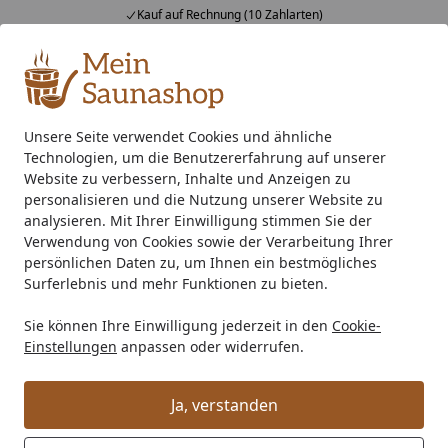
Kauf auf Rechnung (10 Zahlarten)
Alle Produkte
Mein Konto
Wunschl
Ein
4,76
/ 5
Suchen
Unsere Seite verwendet Cookies und ähnliche
Technologien, um die Benutzererfahrung auf unserer
Wärmekabinen Sicherheitshinweis
Startseite
Website zu verbessern, Inhalte und Anzeigen zu
Sicherheitshinweise für Karibu
personalisieren und die Nutzung unserer Website zu
analysieren. Mit Ihrer Einwilligung stimmen Sie der
Flächenwärmekabinen und
Verwendung von Cookies sowie der Verarbeitung Ihrer
persönlichen Daten zu, um Ihnen ein bestmögliches
Infrarotkabinen
Surferlebnis und mehr Funktionen zu bieten.
Bitte beachten Sie folgende Hinweise
Sie können Ihre Einwilligung jederzeit in den
Cookie-
Einstellungen
anpassen oder widerrufen.
Nicht in Nähe von Badewannen und Duschen
aufstellen (Mindestabstand ca 60 cm). Zu
Ja, verstanden
Schwimmbecken ist ein Abstand von 2 m einzuhalten.
Kabine ist nicht geeignet für öffentliche Standorte, die