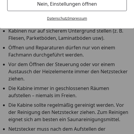
Nein, Einstellungen öffnen
frei zugänglich sind und ohne regelmäßiger Aufsicht
stehen (z. B. Wohnblöcke, Hotels ohne Rezeption
Datenschutz
Impressum
usw).
Kabinen nur auf sicherem Untergrund stellen (z. B.
Fliesen, Parketböden, Laminatböden usw).
Öffnen und Reparaturen dürfen nur von einem
Fachmann durchgeführt werden.
Vor dem Öffnen der Steuerung oder vor einem
Austausch der Heizelemente immer den Netzstecker
ziehen.
Die Kabine immer in geschlossenen Räumen
aufstellen – niemals im Freien.
Die Kabine sollte regelmäßig gereinigt werden. Vor
der Reinigung den Netzstecker ziehen. Zum Reinigen
eignet sich am besten ein Saunareinigungsmittel.
Netzstecker muss nach dem Aufstellen der