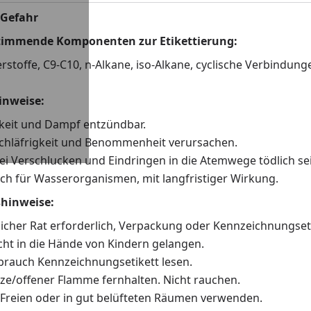
 Gefahr
stimmende Komponenten zur Etikettierung:
stoffe, C9-C10, n-Alkane, iso-Alkane, cyclische Verbindun
inweise:
keit und Dampf entzündbar.
chläfrigkeit und Benommenheit verursachen.
i Verschlucken und Eindringen in die Atemwege tödlich se
ch für Wasserorganismen, mit langfristiger Wirkung.
shinweise:
tlicher Rat erforderlich, Verpackung oder Kennzeichnungseti
cht in die Hände von Kindern gelangen.
brauch Kennzeichnungsetikett lesen.
ze/offener Flamme fernhalten. Nicht rauchen.
Freien oder in gut belüfteten Räumen verwenden.