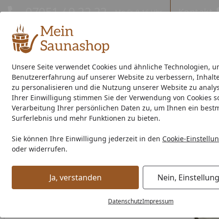
Hotline
07051 / 9 22 22
Kontakt
Mo-Fr. 8-16 Uhr
Kontakt
Eigene Montage-Teams
Unsere Seite verwendet Cookies und ähnliche Technologien, u
Benutzererfahrung auf unserer Website zu verbessern, Inhalt
Außensauna
Indoor-Sauna
Energiespar-Sauna
Saunao
zu personalisieren und die Nutzung unserer Website zu analys
Ihrer Einwilligung stimmen Sie der Verwendung von Cookies s
Saunahersteller
% Sale %
Verarbeitung Ihrer persönlichen Daten zu, um Ihnen ein best
Surferlebnis und mehr Funktionen zu bieten.
OSMO Harz-Entferner Set
Sie können Ihre Einwilligung jederzeit in den
Cookie-Einstellu
Startseite
oder widerrufen.
Ja, verstanden
Nein, Einstellun
Datenschutz
Impressum