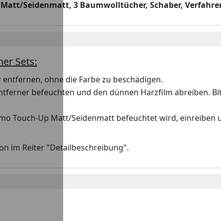
hUp Matt/Seidenmatt, 3 Baumwolltücher, Schaber, Verfah
er Sets:
 entfernen, ohne die Farbe zu beschädigen.
tferner befeuchten und den dünnen Harzfilm abreiben. Bitt
mo Touch-Up Matt/Seidenmatt befeuchtet wird, einreiben un
on im Reiter "Detailbeschreibung".