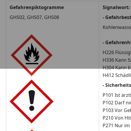
Gefahrenpiktogramme
Signalwort:
GHS02, GHS07, GHS08
- Gefahrbe
Kohlenwasser
- Gefahrenh
H226 Flüssig
H336 Kann S
H304 Kann be
H412 Schädli
- Sicherheit
P101 Ist ärz
P102 Darf ni
P103 Vor Ge
P210 Von Hit
P271 Nur im 