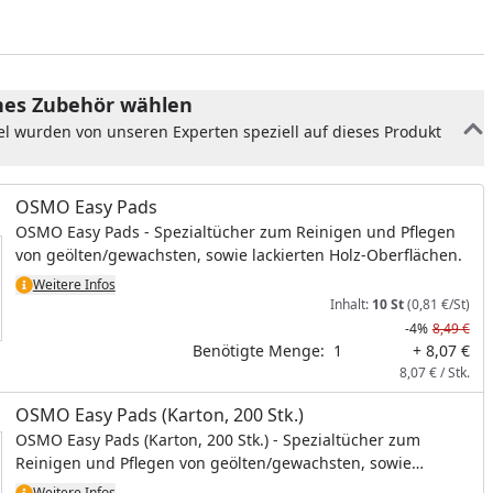
es Zubehör wählen
el wurden von unseren Experten speziell auf dieses Produkt
OSMO Easy Pads
OSMO Easy Pads - Spezialtücher zum Reinigen und Pflegen
von geölten/gewachsten, sowie lackierten Holz-Oberflächen.
Weitere Infos
Inhalt:
10 St
(0,81 €/St)
nzufügen
-4%
8,49 €
Benötigte Menge:
1
+ 8,07 €
8,07 € / Stk.
OSMO Easy Pads (Karton, 200 Stk.)
OSMO Easy Pads (Karton, 200 Stk.) - Spezialtücher zum
Reinigen und Pflegen von geölten/gewachsten, sowie
lackierten Holz-Oberflächen.
Weitere Infos