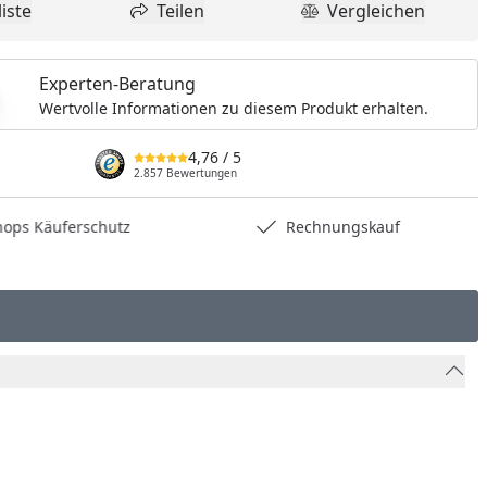
iste
Teilen
Vergleichen
dukt zur Wunschliste hinzufügen
Teilen
Produkt Vergle
Experten-Beratung
Wertvolle Informationen zu diesem Produkt erhalten.
4,76
/ 5
2.857 Bewertungen
hops Käuferschutz
Rechnungskauf