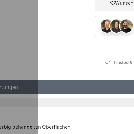
Wunschl
Pro
Deutschlands bester Händler
Trusted S
rtungen
farbig behandelten Oberflächen!