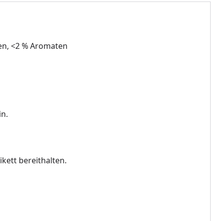
gen, <2 % Aromaten
in.
kett bereithalten.