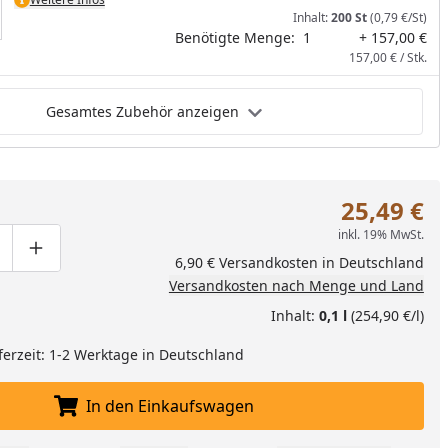
Inhalt:
200 St
(0,79 €/St)
Benötigte Menge:
1
+ 157,00 €
157,00 € / Stk.
Gesamtes Zubehör anzeigen
25,49 €
inkl. 19% MwSt.
ge um eins verringern
duktmenge manuell eingeben
Produktmenge um eins erhöhen
6,90 € Versandkosten in Deutschland
Versandkosten nach Menge und Land
Inhalt:
0,1 l
(254,90 €/l)
ferzeit: 1-2 Werktage in Deutschland
In den Einkaufswagen
In den Einkaufswagen legen