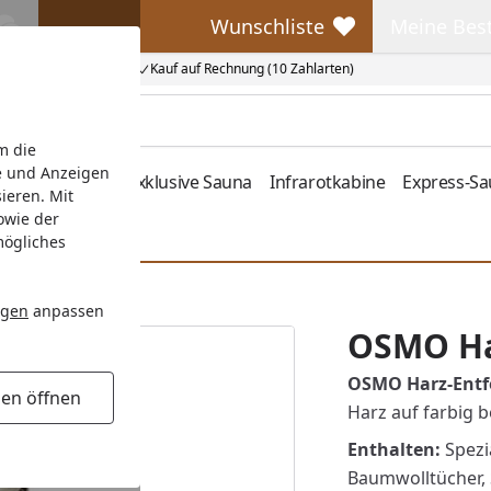
Wunschliste
Meine Bes
Wunschliste
Meine Beste
Kauf auf Rechnung (10 Zahlarten)
m die
e und Anzeigen
fen
Zubehör
Exklusive Sauna
Infrarotkabine
Express-S
ieren. Mit
owie der
mögliches
ngen
anpassen
OSMO Ha
OSMO Harz-Entfe
gen öffnen
Harz auf farbig 
Enthalten:
Spezia
Baumwolltücher,