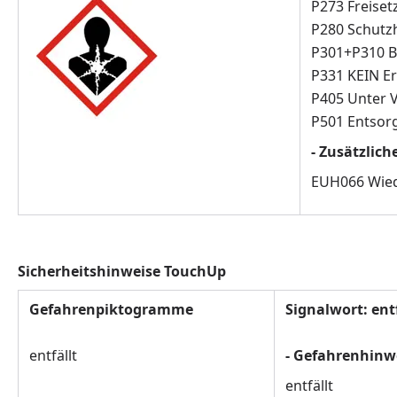
P273 Freiset
P280 Schutz
P301+P310 B
P331 KEIN E
P405 Unter 
P501 Entsorg
- Zusätzlic
EUH066 Wiede
Sicherheitshinweise
TouchUp
Gefahrenpiktogramme
Signalwort: ent
entfällt
- Gefahrenhinw
entfällt