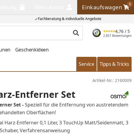
0
tellung
Mein Konto
Einkaufswagen
llung
Mein Konto
Einkaufswagen
Fachberatung & individuelle Angebote
4,76
/ 5
Produkt suchen
2.857 Bewertungen
aunen
Geschenkideen
Service
Tipps & Tricks
Artikel-Nr.:
2160009
rz-Entferner Set
rner Set -
Speziell für die Entfernung von austretendem
behandelten Oberflächen!
l Harz-Entferner 0,1 Liter, 3 TouchUp Matt/Seidenmatt, 3
 Schaber, Verfahrensanweisung