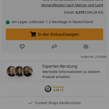
Versandkosten nach Menge und Land
Inhalt:
0,375 l
(49,28 €/l)
Am Lager, Lieferzeit: 1-2 Werktage in Deutschland
In den Einkaufswagen
In den Einkaufswagen legen
Produkt zur Wunschliste hinzufügen
Teilen
Produkt Ver
Artikel-Nr.: 2145846
Experten-Beratung
Wertvolle Informationen zu diesem
Produkt erhalten.
4,76
/ 5
Trusted Shops Käuferschutz