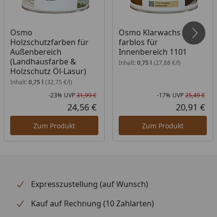
Osmo
Osmo Klarwachs
Holzschutzfarben für
farblos für
Außenbereich
Innenbereich 1101
(Landhausfarbe &
Inhalt:
0,75 l
(27,88 €/l)
Holzschutz Öl-Lasur)
Inhalt:
0,75 l
(32,75 €/l)
-23%
UVP
31,99 €
-17%
UVP
25,49 €
Rabatt in Prozent
Ursprünglicher Preis
Rab
Urs
24,56 €
20,91 €
Aktueller Preis
Akt
Zum Produkt
Zum Produkt
Expresszustellung (auf Wunsch)
Kauf auf Rechnung (10 Zahlarten)