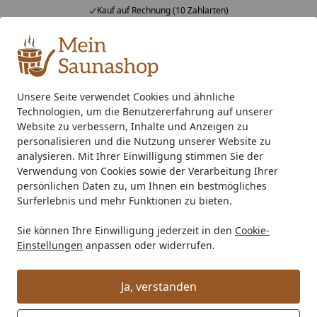
Kauf auf Rechnung (10 Zahlarten)
Alle Produkte
Mein Konto
Wunschl
Ein
4,76
/ 5
Suchen
Unsere Seite verwendet Cookies und ähnliche
Technologien, um die Benutzererfahrung auf unserer
Osmo Hartwachs-Öl Original für Fußböden
Startseite
Website zu verbessern, Inhalte und Anzeigen zu
Osmo Hartwachs-Öl Original für
personalisieren und die Nutzung unserer Website zu
analysieren. Mit Ihrer Einwilligung stimmen Sie der
Fußböden
Verwendung von Cookies sowie der Verarbeitung Ihrer
persönlichen Daten zu, um Ihnen ein bestmögliches
5
(31 Bewertungen)
Surferlebnis und mehr Funktionen zu bieten.
Sie können Ihre Einwilligung jederzeit in den
Cookie-
Einstellungen
anpassen oder widerrufen.
Ja, verstanden