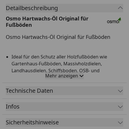
Detailbeschreibung
Osmo Hartwachs-Öl Original für
Fußböden
Osmo Hartwachs-Öl Original für Fußböden
Ideal für den Schutz aller Holzfußböden wie
Gartenhaus-Fußböden, Massivholzdielen,
Landhausdielen, Schiffsboden, OSB- und
Mehr anzeigen
Korkfußböden sowie Möbeloberflächen
Sehr strapazierfähig und belastbar
Technische Daten
Speichel- und schweißecht, geeignet für
Kinderspielzeug
Infos
Holzgerecht und atmungsaktiv
Resistent gegen Kaffee, Wein und Cola
Sicherheitshinweise