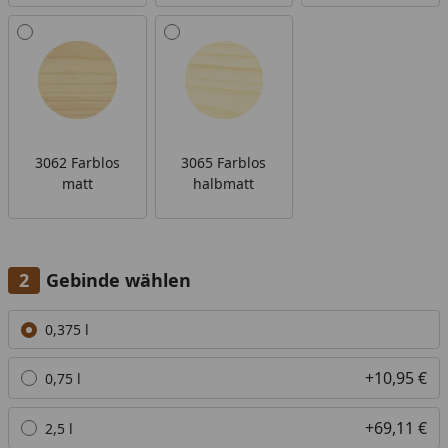
3062 Farblos
3065 Farblos
matt
halbmatt
Gebinde wählen
Alle anzeigen (5)
0,375 l
+10,95 €
0,75 l
+69,11 €
2,5 l