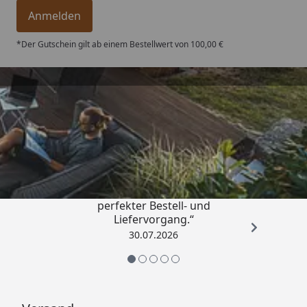
Anmelden
*Der Gutschein gilt ab einem Bestellwert von 100,00 €
Trusted Shops
4,76
/ 5
„Qualitativ sehr gute Ware und ein
perfekter Bestell- und
Liefervorgang.“
30.07.2026