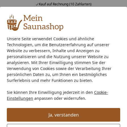
Kauf auf Rechnung (10 Zahlarten)
Alle Produkte
Mein Konto
Wunschl
Ein
4,76
/ 5
Suchen
Unsere Seite verwendet Cookies und ähnliche
Technologien, um die Benutzererfahrung auf unserer
Zubehör
Saunaausstattung
Sonstiges
Liebenstein Sa
Startseite
Website zu verbessern, Inhalte und Anzeigen zu
Liebenstein Saunahut für Herren &
personalisieren und die Nutzung unserer Website zu
analysieren. Mit Ihrer Einwilligung stimmen Sie der
Damen
Verwendung von Cookies sowie der Verarbeitung Ihrer
persönlichen Daten zu, um Ihnen ein bestmögliches
Surferlebnis und mehr Funktionen zu bieten.
Sie können Ihre Einwilligung jederzeit in den
Cookie-
Einstellungen
anpassen oder widerrufen.
Ja, verstanden