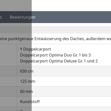
s
Bewertungen
 eine punktgenaue Entwässerung des Daches, außerdem we
Y Doppelcarport
Doppelcarport Optima Duo Gr. 1 bis 3
Doppelcarport Optima Deluxe Gr. 1 und 2
630 cm
125 mm
60 mm
Kunststoff