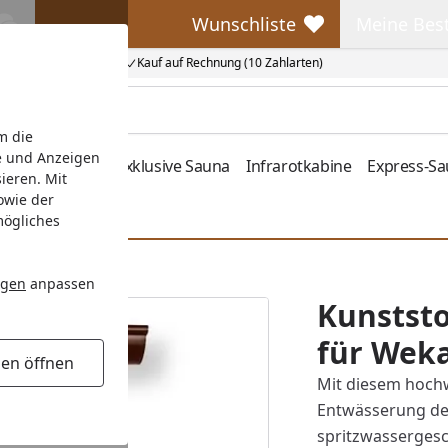
Wunschliste
Meine Bes
Wunschliste
Meine Beste
Kauf auf Rechnung (10 Zahlarten)
m die
e und Anzeigen
fen
Zubehör
Exklusive Sauna
Infrarotkabine
Express-S
ieren. Mit
owie der
mögliches
ngen
anpassen
Kunststo
für Weka
gen öffnen
Mit diesem hochw
Entwässerung de
spritzwassergesc