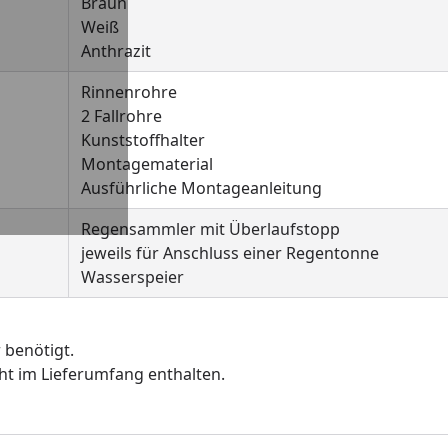
Braun
Weiß
Anthrazit
Rinnenrohre
2 Fallrohre
Kunststoffhalter
Montagematerial
Ausführliche Montageanleitung
Regensammler mit Überlaufstopp
jeweils für Anschluss einer Regentonne
Wasserspeier
r benötigt.
ht im Lieferumfang enthalten.