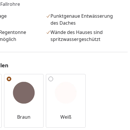
 Fallrohre
age
Punktgenaue Entwässerung
des Daches
 Regentonne
Wände des Hauses sind
möglich
spritzwassergeschützt
len
nzufügen
Braun
Weiß