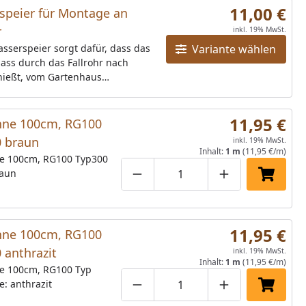
11,00 €
speier für Montage an
r
inkl. 19% MwSt.
sserspeier sorgt dafür, dass das
Variante wählen
ass durch das Fallrohr nach
hießt, vom Gartenhaus
t wird. Erhältlich in braun, weiß
razitDurchmesser: 60 mm
11,95 €
nne 100cm, RG100
0 braun
inkl. 19% MwSt.
Inhalt:
1 m
(11,95 €/m)
e 100cm, RG100 Typ300
raun
Produktmenge um eins verringe
Produktmenge manuell
Produktmenge 
In den 
11,95 €
nne 100cm, RG100
 anthrazit
inkl. 19% MwSt.
Inhalt:
1 m
(11,95 €/m)
e 100cm, RG100 Typ
: anthrazit
Produktmenge um eins verringe
Produktmenge manuell
Produktmenge 
In den 