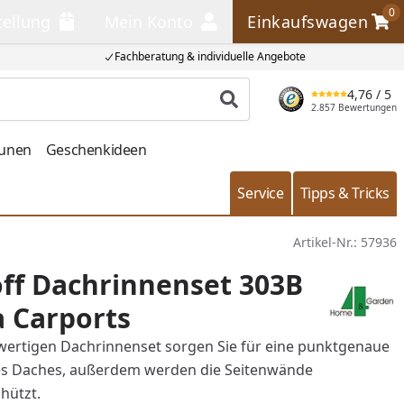
0
tellung
Mein Konto
Einkaufswagen
llung
Mein Konto
Einkaufswagen
Fachberatung & individuelle Angebote
4,76
/ 5
Produkt suchen
2.857 Bewertungen
aunen
Geschenkideen
Service
Tipps & Tricks
Artikel-Nr.:
57936
ff Dachrinnenset 303B
 Carports
ertigen Dachrinnenset sorgen Sie für eine punktgenaue
s Daches, außerdem werden die Seitenwände
hützt.