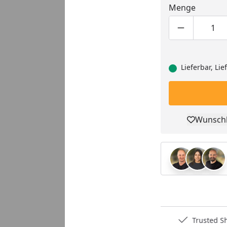
Menge
Produktmen
Pro
Lieferbar, Li
Wunschl
Pro
Deutschlands bester Händler
Trusted S