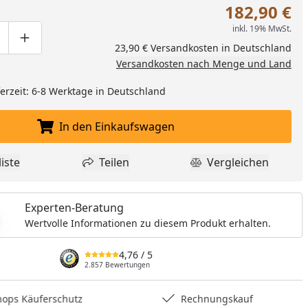
182,90 €
inkl. 19% MwSt.
ge um eins verringern
duktmenge manuell eingeben
Produktmenge um eins erhöhen
23,90 € Versandkosten in Deutschland
Versandkosten nach Menge und Land
eferzeit: 6-8 Werktage in Deutschland
In den Einkaufswagen
In den Einkaufswagen legen
iste
Teilen
Vergleichen
dukt zur Wunschliste hinzufügen
Teilen
Produkt Vergle
Experten-Beratung
Wertvolle Informationen zu diesem Produkt erhalten.
4,76
/ 5
2.857 Bewertungen
hops Käuferschutz
Rechnungskauf