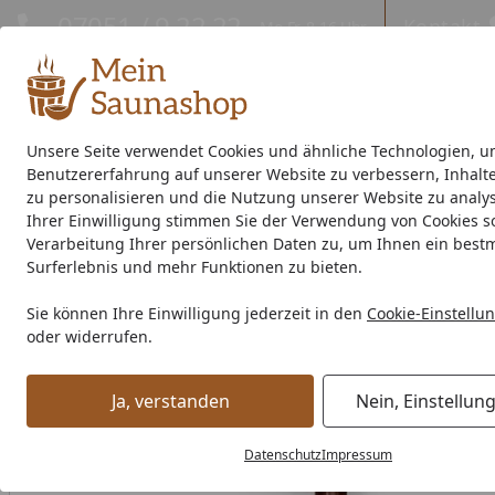
Hotline
07051 / 9 22 22
Kontakt
Mo-Fr. 8-16 Uhr
Kontakt
Eigene Montage-Teams
Unsere Seite verwendet Cookies und ähnliche Technologien, u
Benutzererfahrung auf unserer Website zu verbessern, Inhalt
Außensauna
Indoor-Sauna
Energiespar-Sauna
Saunao
zu personalisieren und die Nutzung unserer Website zu analys
Ihrer Einwilligung stimmen Sie der Verwendung von Cookies s
Saunahersteller
% Sale %
Verarbeitung Ihrer persönlichen Daten zu, um Ihnen ein best
Surferlebnis und mehr Funktionen zu bieten.
Kunststoff Dachrinnenset 303B für Weka Carports
Sie können Ihre Einwilligung jederzeit in den
Cookie-Einstellu
Startseite
oder widerrufen.
Ja, verstanden
Nein, Einstellun
Datenschutz
Impressum