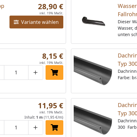
28,90 €
pp
Wasser
Fallroh
inkl. 19% MwSt.
Variante wählen
Dieser Wa
Wasser, d
unten sc
weggespei
und anth
8,15 €
Dachri
Typ 30
inkl. 19% MwSt.
Dachrinn
roduktmenge um eins verringern
Produktmenge manuell eingeben
Produktmenge um eins erhöhen
In den Einkaufswagen legen
Farbe: b
11,95 €
Dachri
Typ 300
inkl. 19% MwSt.
Inhalt:
1 m
(11,95 €/m)
Dachrinn
300 Farbe
roduktmenge um eins verringern
Produktmenge manuell eingeben
Produktmenge um eins erhöhen
In den Einkaufswagen legen