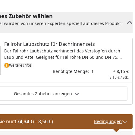
es Zubehör wählen
el wurden von unseren Experten speziell auf dieses Produkt
Fallrohr Laubschutz für Dachrinnensets
Der Fallrohr Laubschutz verhindert das Verstopfen durch
Laub und Äste. Geeignet für Fallrohre DN 60 und DN 75.
Material: Metall verzinkt
Weitere Infos
Benötigte Menge:
1
+ 8,15 €
8,15 € / Stk.
Gesamtes Zubehör anzeigen
Sie nur
174,34 €
(– 8,56 €)
Bedingungen