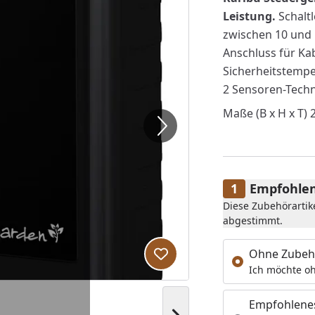
Leistung.
Schalt
zwischen 10 und 1
Anschluss für Ka
Sicherheitstemper
2 Sensoren-Techn
Maße (B x H x T) 2
Empfohlen
Diese Zubehörartik
abgestimmt.
Ohne Zubeh
Produkt zur Wunschliste hi
Ich möchte oh
Empfohlene