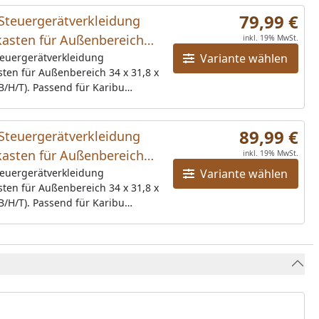
79,99 €
Steuergerätverkleidung
kasten für Außenbereich
inkl. 19% MwSt.
,8 x 15,7 cm (B/H/T)
teuergerätverkleidung
Variante wählen
ten für Außenbereich 34 x 31,8 x
elassen
B/H/T). Passend für Karibu
räte Modern, Premium, Classic,
führung: naturbelassen (auch in
weiß und terragrau erhältlich)
89,99 €
Steuergerätverkleidung
kasten für Außenbereich
inkl. 19% MwSt.
,8 x 15,7 cm (B/H/T)
teuergerätverkleidung
Variante wählen
ten für Außenbereich 34 x 31,8 x
einweiß
B/H/T). Passend für Karibu
räte Modern, Premium, Classic,
führung: elfenbeinweiß (auch in
ssen und terragrau erhältlich)