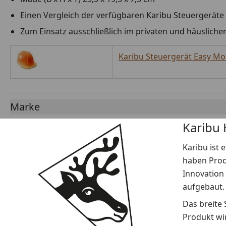
Einen Vergleich der verfügbaren Karibu Steuergeräte
Zum Einsatz ausschließlich im privaten und häusliche
Karibu Steuergerät Easy M
Marke
Karibu
Karibu ist 
haben Produ
Innovation
aufgebaut.
Das breite
Produkt wi