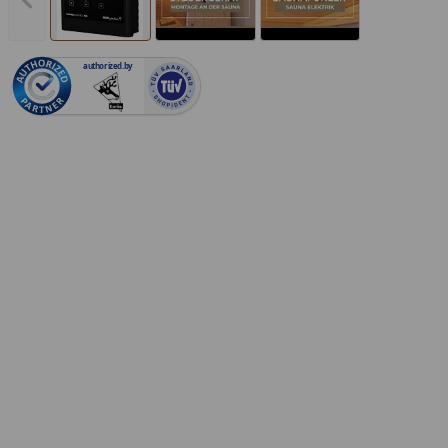
Vorheriges Bild anzeigen
authorized.by
Youtube-Vid