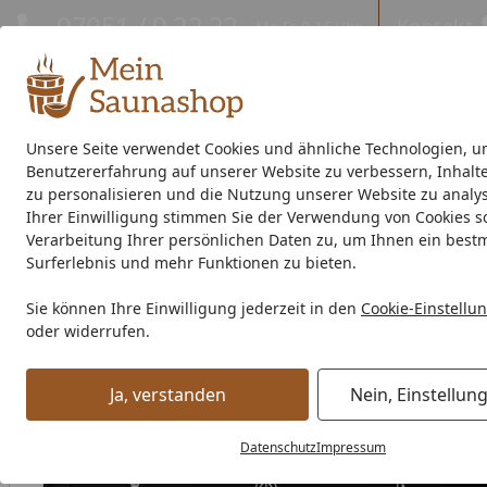
Hotline
07051 / 9 22 22
Kontakt
Mo-Fr. 8-16 Uhr
Kontakt
Eigene Montage-Teams
Unsere Seite verwendet Cookies und ähnliche Technologien, u
Benutzererfahrung auf unserer Website zu verbessern, Inhalt
Außensauna
Indoor-Sauna
Energiespar-Sauna
Saunao
zu personalisieren und die Nutzung unserer Website zu analys
Ihrer Einwilligung stimmen Sie der Verwendung von Cookies s
Saunahersteller
% Sale %
Verarbeitung Ihrer persönlichen Daten zu, um Ihnen ein best
Surferlebnis und mehr Funktionen zu bieten.
Saunaofen
Ofenzubehör
Steuergeräte
Karibu Steuerg
Sie können Ihre Einwilligung jederzeit in den
Cookie-Einstellu
Startseite
oder widerrufen.
Ja, verstanden
Nein, Einstellun
Datenschutz
Impressum