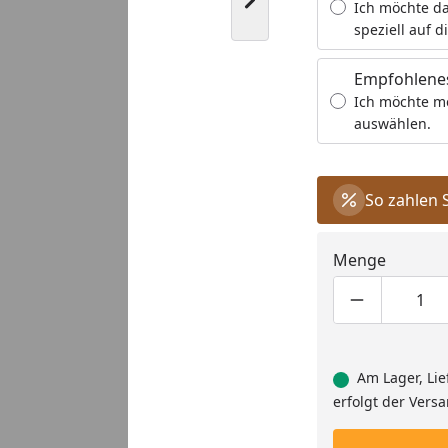
Nächstes Bild anzeigen
Ich möchte da
speziell auf d
Empfohlenes
Ich möchte m
auswählen.
eo
Youtube-Video
You
So zahlen 
Menge
Produktmen
Pro
Am Lager, Lie
erfolgt der Vers