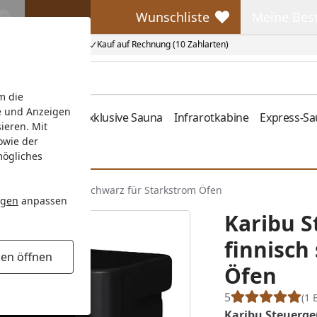
Wunschliste
Meine Bes
Wunschliste
Meine Beste
Kauf auf Rechnung (10 Zahlarten)
m die
e und Anzeigen
fen
Zubehör
Exklusive Sauna
Infrarotkabine
Express-S
ieren. Mit
owie der
mögliches
erät easy finnisch schwarz für Starkstrom Öfen
ngen
anpassen
Karibu S
finnisch
gen öffnen
Öfen
5
(1 
Karibu Steuerge