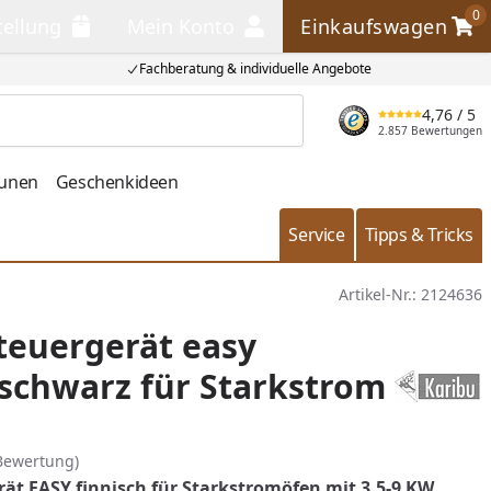
0
tellung
Mein Konto
Einkaufswagen
llung
Mein Konto
Einkaufswagen
Fachberatung & individuelle Angebote
4,76
/ 5
Produkt suchen
2.857 Bewertungen
aunen
Geschenkideen
Service
Tipps & Tricks
Artikel-Nr.:
2124636
teuergerät easy
 schwarz für Starkstrom
Bewertung)
rät EASY finnisch für Starkstromöfen mit 3,5-9 KW