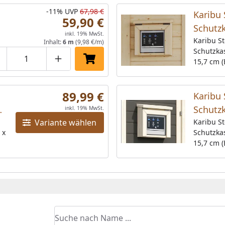
-11%
UVP
67,98 €
Karibu 
59,90 €
Schutz
inkl. 19% MwSt.
34 x 31
Karibu S
Inhalt:
6 m
(9,98 €/m)
Schutzkas
naturb
15,7 cm (
roduktmenge um eins verringern
Produktmenge manuell eingeben
Produktmenge um eins erhöhen
In den Einkaufswagen legen
Steuerge
Easy.Aus
89,99 €
elfenbein
Karibu 
Schutz
inkl. 19% MwSt.
Variante wählen
34 x 31
Karibu S
 x
Schutzkas
elfenb
15,7 cm (
Steuerge
Easy.Aus
naturbela