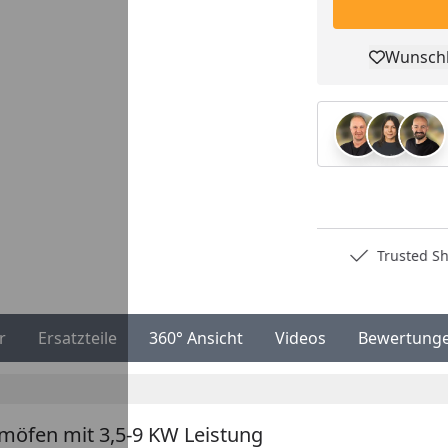
Wunschl
Pro
ester Händler
Trusted Shops Käuferschutz
r
Ersatzteile
360° Ansicht
Videos
Bewertung
omöfen mit 3,5-9 KW Leistung