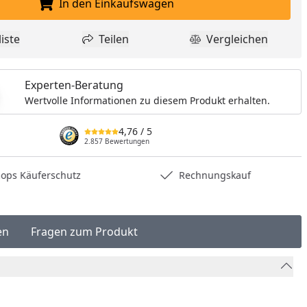
In den Einkaufswagen
In den Einkaufswagen legen
iste
Teilen
Vergleichen
dukt zur Wunschliste hinzufügen
Teilen
Produkt Vergle
Experten-Beratung
Wertvolle Informationen zu diesem Produkt erhalten.
4,76
/ 5
2.857 Bewertungen
Rechnungskauf
Montageserv
en
Fragen zum Produkt