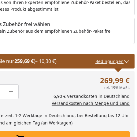
s von Ihren Experten empfohlene Zubehör-Paket bestellen, das
ieses Produkt abgestimmt ist.
 Zubehör frei wählen
ein Zubehör aus dem empfohlenen Zubehör-Paket frei
tube-Video
Sie nur
259,69 €
(– 10,30 €)
Bedingungen
269,99 €
inkl. 19% MwSt.
ge um eins verringern
duktmenge manuell eingeben
Produktmenge um eins erhöhen
6,90 € Versandkosten in Deutschland
Versandkosten nach Menge und Land
ferzeit: 1-2 Werktage in Deutschland, bei Bestellung bis 12 Uhr
and am gleichen Tag (an Werktagen)