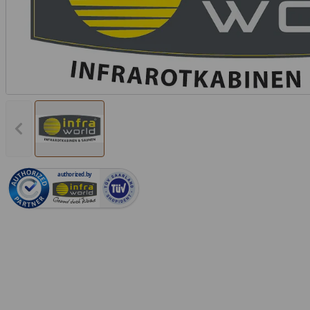
Vorheriges Bild anzeigen
authorized.by