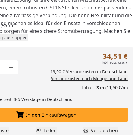
ern, einem robusten GST18-Stecker und einer passenden
eine zuverlässige Verbindung. Die hohe Flexibilität und die
ung machen es ideal für den Einsatz in verschiedenen
 1,5 mm²
sorgen für eine sichere Stromübertragung. Machen Sie
nzufügen
g ausklappen
llationen mühelos und sicher mit diesem erstklassigen
el von Infraworld.
34,51 €
inkl. 19% MwSt.
ge um eins verringern
duktmenge manuell eingeben
Produktmenge um eins erhöhen
19,90 € Versandkosten in Deutschland
Versandkosten nach Menge und Land
Inhalt:
3 m
(11,50 €/m)
eferzeit: 3-5 Werktage in Deutschland
In den Einkaufswagen
In den Einkaufswagen legen
iste
Teilen
Vergleichen
dukt zur Wunschliste hinzufügen
Teilen
Produkt Vergle