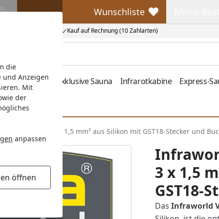
Wunschliste
Meine Bes
Wunschliste
Meine Beste
Kauf auf Rechnung (10 Zahlarten)
m die
e und Anzeigen
fen
Zubehör
Exklusive Sauna
Infrarotkabine
Express-S
ieren. Mit
owie der
mögliches
ängerungskabel 3 x 1,5 mm² aus Silikon mit GST18-Stecker und Buc
ngen
anpassen
Infrawo
3 x 1,5 
gen öffnen
GST18-St
Das
Infraworld 
Silikon, ist die 