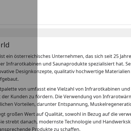
rld
ist ein österreichisches Unternehmen, das sich seit 25 Jah
er Infrarotkabinen und Saunaprodukte spezialisiert hat. S
ovative Designkonzepte, qualitativ hochwertige Materialien 
fgebaut.
palette von umfasst eine Vielzahl von Infrarotkabinen und
 der Kunden zu fördern. Die Verwendung von Infrarotwärme
lichen Vorteilen, darunter Entspannung, Muskelregenerat
egt großen Wert auf Qualität, sowohl in Bezug auf die verw
Sie strebt danach, modernste Technologie und Handwerksku
 ansprechende Produkte zu schaffen.