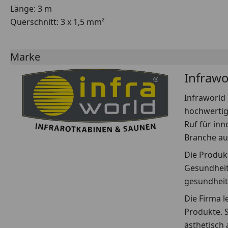
Länge: 3 m
Querschnitt: 3 x 1,5 mm²
Marke
Infrawo
Infraworld 
hochwertig
Ruf für inn
Branche au
Die Produkt
Gesundheit
gesundheit
Die Firma l
Produkte. 
ästhetisch