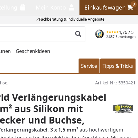
0
tellung
Mein Konto
Einkaufswagen
llung
Mein Konto
Einkaufswagen
Fachberatung & individuelle Angebote
4,76
/ 5
Produkt suchen
2.857 Bewertungen
aunen
Geschenkideen
Service
Tipps & Tricks
hse,
Artikel-Nr.:
5350421
rld Verlängerungskabel
mm² aus Silikon mit
ecker und Buchse,
Verlängerungskabel, 3 x 1,5 mm²
aus hochwertigem
optimale Lösung für Ihre elektrischen Anschlüsse. Mit einer