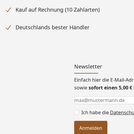
Kauf auf Rechnung (10 Zahlarten)
Deutschlands bester Händler
Newsletter
Einfach hier die E-Mail-A
sowie
sofort einen 5,00 
Keine Eingabe erforderlic
Eingabe erforderlich
E-Mail *
Ich habe die
Datensch
Anmelden