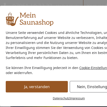
Hotline
07051 / 9 22 22
Kontakt
Mo-Fr. 8-16 Uhr
Kontakt
Eigene Montage-Teams
Unsere Seite verwendet Cookies und ähnliche Technologien, u
Benutzererfahrung auf unserer Website zu verbessern, Inhalt
Außensauna
Indoor-Sauna
Energiespar-Sauna
Saunao
zu personalisieren und die Nutzung unserer Website zu analys
Ihrer Einwilligung stimmen Sie der Verwendung von Cookies s
Saunahersteller
% Sale %
Verarbeitung Ihrer persönlichen Daten zu, um Ihnen ein best
Surferlebnis und mehr Funktionen zu bieten.
Zubehör
Saunaausstattung
Sonstiges
Infraworld Verl
Sie können Ihre Einwilligung jederzeit in den
Cookie-Einstellu
Startseite
oder widerrufen.
Ja, verstanden
Nein, Einstellun
Datenschutz
Impressum