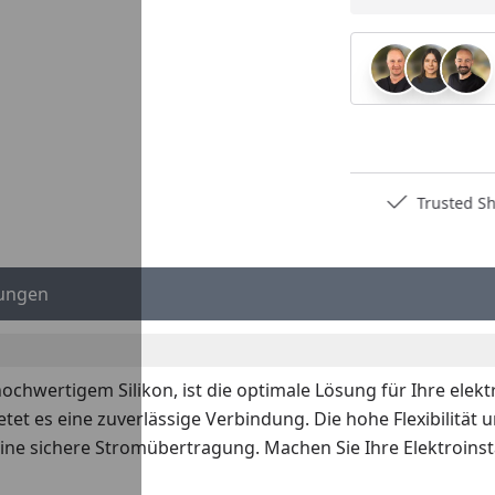
Deutschlands bester Händler
Trusted S
ungen
ochwertigem Silikon, ist die optimale Lösung für Ihre elek
t es eine zuverlässige Verbindung. Die hohe Flexibilität 
ne sichere Stromübertragung. Machen Sie Ihre Elektroinsta