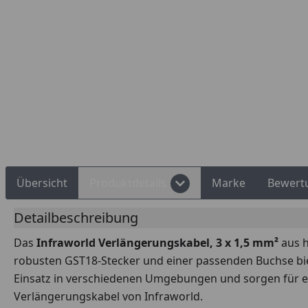
Rechnungskauf
Montageservice
Übersicht
Produktdetails
Marke
Bewert
Detailbeschreibung
Das
Infraworld Verlängerungskabel, 3 x 1,5 mm²
aus h
robusten GST18-Stecker und einer passenden Buchse biete
Einsatz in verschiedenen Umgebungen und sorgen für ei
Verlängerungskabel von Infraworld.