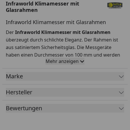
Infraworld Klimamesser mit
Glasrahmen
Infraworld Klimamesser mit Glasrahmen
Der
Infraworld Klimamesser mit Glasrahmen
überzeugt durch schlichte Eleganz. Der Rahmen ist
aus satiniertem Sicherheitsglas. Die Messgeräte
haben einen Durchmesser von 100 mm und werden
Mehr anzeigen
von einem Metallgehäuse eingefasst. Das
Thermometer zeigt Temperaturen von 20 – 120 °C an,
Marke
das Hygrometer zeigt Werte zwischen 0 – 100 % r.F.
Die Größe beträgt 145 x 130 mm.
Hersteller
Bewertungen