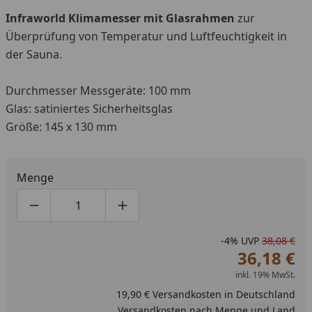
Infraworld Klimamesser mit Glasrahmen
zur
Überprüfung von Temperatur und Luftfeuchtigkeit in
der Sauna.
Durchmesser Messgeräte: 100 mm
Glas: satiniertes Sicherheitsglas
Größe: 145 x 130 mm
Menge
Produktmenge um eins verringern
Produktmenge manuell eingeben
Produktmenge um eins erhöhen
-4%
UVP
38,08 €
36,18 €
inkl. 19% MwSt.
19,90 € Versandkosten in Deutschland
Versandkosten nach Menge und Land