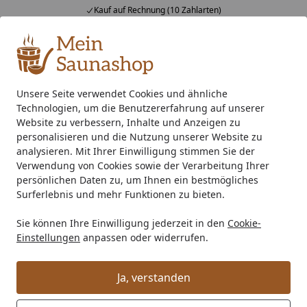
Kauf auf Rechnung (10 Zahlarten)
Alle Produkte
Mein Konto
Wunschl
Ein
4,76
/ 5
Suchen
Unsere Seite verwendet Cookies und ähnliche
Technologien, um die Benutzererfahrung auf unserer
Zubehör
Saunaausstattung
Messgeräte
Infraworld K
Startseite
Website zu verbessern, Inhalte und Anzeigen zu
Infraworld Klimamesser mit
personalisieren und die Nutzung unserer Website zu
analysieren. Mit Ihrer Einwilligung stimmen Sie der
Glasrahmen
Verwendung von Cookies sowie der Verarbeitung Ihrer
persönlichen Daten zu, um Ihnen ein bestmögliches
Surferlebnis und mehr Funktionen zu bieten.
Sie können Ihre Einwilligung jederzeit in den
Cookie-
Einstellungen
anpassen oder widerrufen.
Ja, verstanden