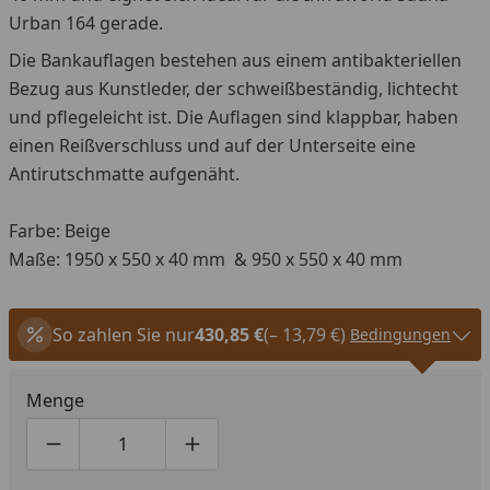
Urban 164 gerade.
Die Bankauflagen bestehen aus einem antibakteriellen
Bezug aus Kunstleder, der schweißbeständig, lichtecht
und pflegeleicht ist. Die Auflagen sind klappbar, haben
einen Reißverschluss und auf der Unterseite eine
Antirutschmatte aufgenäht.
Farbe: Beige
Maße: 1950 x 550 x 40 mm & 950 x 550 x 40 mm
So zahlen Sie nur
430,85 €
(– 13,79 €)
Bedingungen
Menge
Produktmenge um eins verringern
Produktmenge manuell eingeben
Produktmenge um eins erhöhen