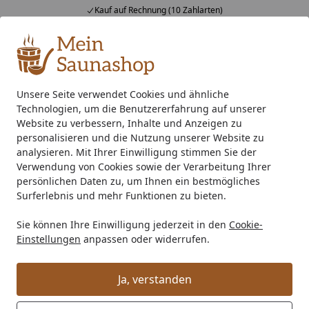
Kauf auf Rechnung (10 Zahlarten)
Alle Produkte
Mein Konto
Wunschl
Ein
4,76
/ 5
Suchen
Unsere Seite verwendet Cookies und ähnliche
Technologien, um die Benutzererfahrung auf unserer
Zubehör
Saunaausstattung
Sauna Bankauflagen
Infr
Startseite
Website zu verbessern, Inhalte und Anzeigen zu
Infraworld Bankauflagen-Set für
personalisieren und die Nutzung unserer Website zu
analysieren. Mit Ihrer Einwilligung stimmen Sie der
Sauna Urban 164 gerade
Verwendung von Cookies sowie der Verarbeitung Ihrer
persönlichen Daten zu, um Ihnen ein bestmögliches
Surferlebnis und mehr Funktionen zu bieten.
Sie können Ihre Einwilligung jederzeit in den
Cookie-
Einstellungen
anpassen oder widerrufen.
Ja, verstanden