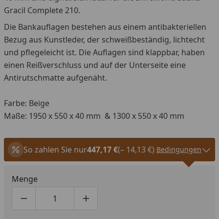
Gracil Complete 210.
Die Bankauflagen bestehen aus einem antibakteriellen
Bezug aus Kunstleder, der schweißbeständig, lichtecht
und pflegeleicht ist. Die Auflagen sind klappbar, haben
einen Reißverschluss und auf der Unterseite eine
Antirutschmatte aufgenäht.
Farbe: Beige
Maße: 1950 x 550 x 40 mm & 1300 x 550 x 40 mm
So zahlen Sie nur
447,17 €
(– 14,13 €)
Bedingungen
Menge
Produktmenge um eins verringern
Produktmenge manuell eingeben
Produktmenge um eins erhöhen