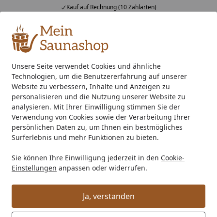
Kauf auf Rechnung (10 Zahlarten)
Alle Produkte
Mein Konto
Wunschl
Ein
4,76
/ 5
Suchen
Unsere Seite verwendet Cookies und ähnliche
Technologien, um die Benutzererfahrung auf unserer
Zubehör
Saunaausstattung
Sauna Bankauflagen
Infr
Startseite
Website zu verbessern, Inhalte und Anzeigen zu
Infraworld Bankauflagen-Set für
personalisieren und die Nutzung unserer Website zu
analysieren. Mit Ihrer Einwilligung stimmen Sie der
Sauna Gracil Complete 210
Verwendung von Cookies sowie der Verarbeitung Ihrer
persönlichen Daten zu, um Ihnen ein bestmögliches
Surferlebnis und mehr Funktionen zu bieten.
Sie können Ihre Einwilligung jederzeit in den
Cookie-
Einstellungen
anpassen oder widerrufen.
Ja, verstanden