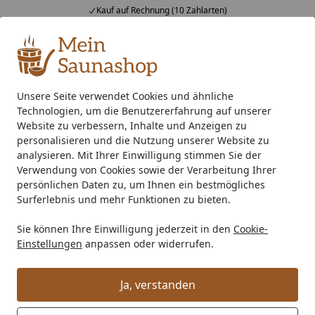
Kauf auf Rechnung (10 Zahlarten)
Alle Produkte
Mein Konto
Wunschl
Ein
4,76
/ 5
Suchen
Unsere Seite verwendet Cookies und ähnliche
Technologien, um die Benutzererfahrung auf unserer
Zubehör
Saunaausstattung
Messgeräte
Infraworld S
Startseite
Website zu verbessern, Inhalte und Anzeigen zu
Infraworld Sanduhr Apart
personalisieren und die Nutzung unserer Website zu
analysieren. Mit Ihrer Einwilligung stimmen Sie der
Verwendung von Cookies sowie der Verarbeitung Ihrer
persönlichen Daten zu, um Ihnen ein bestmögliches
Surferlebnis und mehr Funktionen zu bieten.
Sie können Ihre Einwilligung jederzeit in den
Cookie-
Einstellungen
anpassen oder widerrufen.
Ja, verstanden