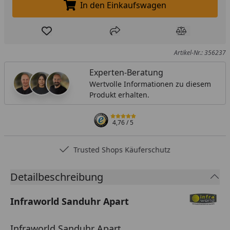
In den Einkaufswagen
In den Einkaufswagen legen
Produkt zur Wunschliste hinzufügen
Teilen
Produkt Ver
Artikel-Nr.: 356237
Experten-Beratung
Wertvolle Informationen zu diesem
Produkt erhalten.
4,76
/ 5
Trusted Shops Käuferschutz
Detailbeschreibung
Infraworld Sanduhr Apart
Infraworld Sanduhr Apart