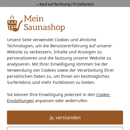
Kauf auf Rechnung (10 Zahlarten)
Alle Produkte
Mein Konto
Wunschl
Ein
4,76
/ 5
Suchen
Unsere Seite verwendet Cookies und ähnliche
Technologien, um die Benutzererfahrung auf unserer
Dachrinne Typ 250 /200 cm weiß
Startseite
Website zu verbessern, Inhalte und Anzeigen zu
Dachrinne Typ 250 /200 cm weiß
personalisieren und die Nutzung unserer Website zu
analysieren. Mit Ihrer Einwilligung stimmen Sie der
Verwendung von Cookies sowie der Verarbeitung Ihrer
persönlichen Daten zu, um Ihnen ein bestmögliches
Surferlebnis und mehr Funktionen zu bieten.
Sie können Ihre Einwilligung jederzeit in den
Cookie-
Einstellungen
anpassen oder widerrufen.
Ja, verstanden