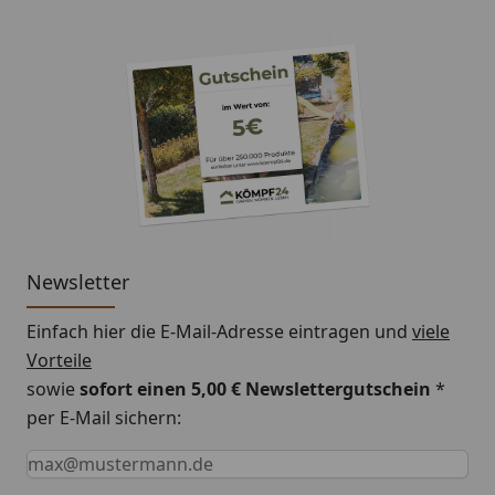
in weiß und sorgen Sie für eine effektive Ableitung
des Regenwassers von Ihrem Dach!
Newsletter
Einfach hier die E-Mail-Adresse eintragen und
viele
Vorteile
sowie
sofort einen 5,00 € Newslettergutschein
*
per E-Mail sichern:
Keine Eingabe erforderlich
Eingabe erforderlich
E-Mail *