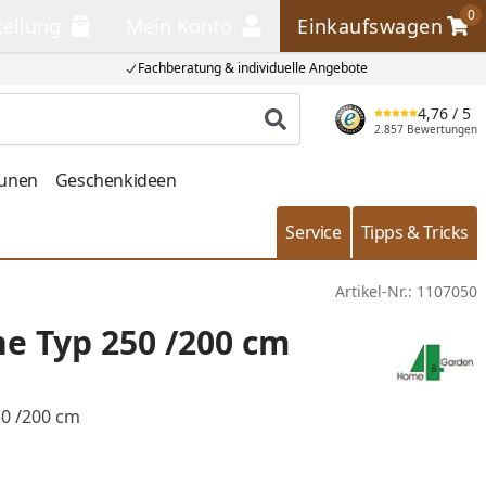
0
tellung
Mein Konto
Einkaufswagen
llung
Mein Konto
Einkaufswagen
Fachberatung & individuelle Angebote
4,76
/ 5
Produkt suchen
2.857 Bewertungen
aunen
Geschenkideen
Service
Tipps & Tricks
Artikel-Nr.:
1107050
e Typ 250 /200 cm
0 /200 cm