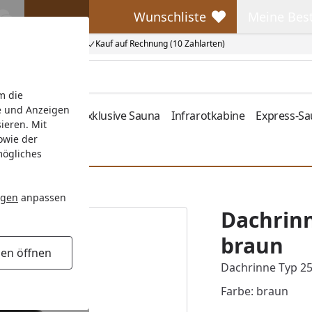
Wunschliste
Meine Bes
Wunschliste
Meine Beste
Kauf auf Rechnung (10 Zahlarten)
m die
e und Anzeigen
fen
Zubehör
Exklusive Sauna
Infrarotkabine
Express-S
ieren. Mit
owie der
mögliches
ngen
anpassen
Dachrinn
braun
gen öffnen
Dachrinne Typ 25
Farbe: braun