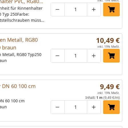
alter PVC, RG80
inkl. 19% MwSt.
0 braun
inheit für Rinnenhalter
Produktmenge um eins verringe
Produktmenge manuell
Produktmenge 
In den 
0 Typ 250Farbe:
tstellschrauben müssen
estellt werden, siehe
10,49 €
en Metall, RG80
0 braun
inkl. 19% MwSt.
n Metall, RG80 Typ250
Produktmenge um eins verringe
Produktmenge manuell
Produktmenge 
In den 
raun
9,49 €
r DN 60 100 cm
inkl. 19% MwSt.
Inhalt:
1 m
(9,49 €/m)
 DN 60 100 cm
raun
Produktmenge um eins verringe
Produktmenge manuell
Produktmenge 
In den 