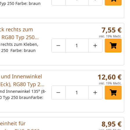
Produktmenge um eins verringe
Produktmenge manuell
Produktmenge 
In den 
Typ 250 Farbe: braun
7,55 €
ck rechts zum
, RG80 Typ 250
inkl. 19% MwSt.
1 Stück)
 rechts zum Kleben,
Produktmenge um eins verringe
Produktmenge manuell
Produktmenge 
In den 
 250 Farbe: braun
12,60 €
 und Innenwinkel
-Eck), RG80 Typ 250
inkl. 19% MwSt.
nd Innenwinkel 135° (8-
Produktmenge um eins verringe
Produktmenge manuell
Produktmenge 
In den 
80 Typ 250 braunFarbe:
8,95 €
einheit für