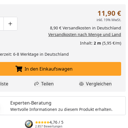
11,90 €
inkl. 19% MwSt.
ge um eins verringern
duktmenge manuell eingeben
Produktmenge um eins erhöhen
8,90 € Versandkosten in Deutschland
Versandkosten nach Menge und Land
Inhalt:
2 m
(5,95 €/m)
eferzeit: 6-8 Werktage in Deutschland
In den Einkaufswagen
In den Einkaufswagen legen
iste
Teilen
Vergleichen
dukt zur Wunschliste hinzufügen
Teilen
Produkt Vergle
Experten-Beratung
nzufügen
Wertvolle Informationen zu diesem Produkt erhalten.
4,76
/ 5
2.857 Bewertungen