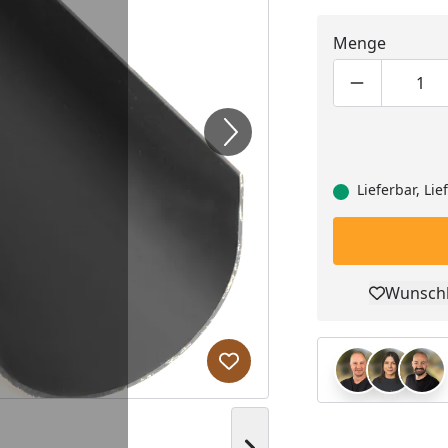
Menge
Produktmen
Pro
Lieferbar, Li
Wunschl
Pro
Produkt zur Wunschliste hi