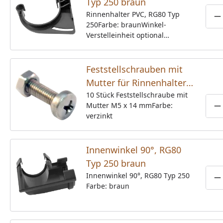
Typ 250 braun
Rinnenhalter PVC, RG80 Typ
P
250Farbe: braunWinkel-
Verstelleinheit optional
erhältlich, siehe Reiter
"Zubehör".
Feststellschrauben mit
Mutter für Rinnenhalter
PVC, RG80 Typ 250 (10
10 Stück Feststellschraube mit
Mutter M5 x 14 mmFarbe:
Stück Beutel)
P
verzinkt
Innenwinkel 90°, RG80
Typ 250 braun
Innenwinkel 90°, RG80 Typ 250
P
Farbe: braun