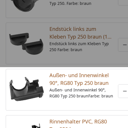
P
Typ 250. Farbe: braun
Endstück links zum
Kleben Typ 250 braun (1
Stück)
Endstück links zum Kleben Typ
P
250 Farbe: braun
Außen- und Innenwinkel
90°, RG80 Typ 250 braun
Außen- und Innenwinkel 90°,
P
RG80 Typ 250 braunFarbe: braun
Rinnenhalter PVC, RG80