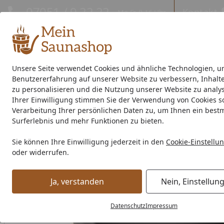
Hotline
07051 / 9 22 22
Kontakt
Mo-Fr. 8-16 Uhr
Kontakt
Eigene Montage-Teams
Unsere Seite verwendet Cookies und ähnliche Technologien, u
Benutzererfahrung auf unserer Website zu verbessern, Inhalt
Außensauna
Indoor-Sauna
Energiespar-Sauna
Saunao
zu personalisieren und die Nutzung unserer Website zu analys
Ihrer Einwilligung stimmen Sie der Verwendung von Cookies s
Saunahersteller
% Sale %
Verarbeitung Ihrer persönlichen Daten zu, um Ihnen ein best
Surferlebnis und mehr Funktionen zu bieten.
Dachrinne Typ 250 /200 cm braun
Sie können Ihre Einwilligung jederzeit in den
Cookie-Einstellu
Startseite
oder widerrufen.
Ja, verstanden
Nein, Einstellun
Datenschutz
Impressum