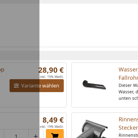
28,90 €
pp
Wasser
Fallroh
inkl. 19% MwSt.
Variante wählen
Dieser Wa
Wasser, d
unten sc
weggespei
und anth
8,49 €
Rinnen
Stecken
inkl. 19% MwSt.
Rinnenst