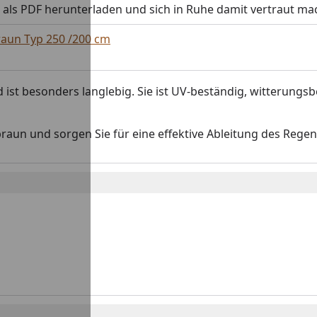
b als PDF herunterladen und sich in Ruhe damit vertraut ma
aun Typ 250 /200 cm
st besonders langlebig. Sie ist UV-beständig, witterungsb
 braun und sorgen Sie für eine effektive Ableitung des Reg