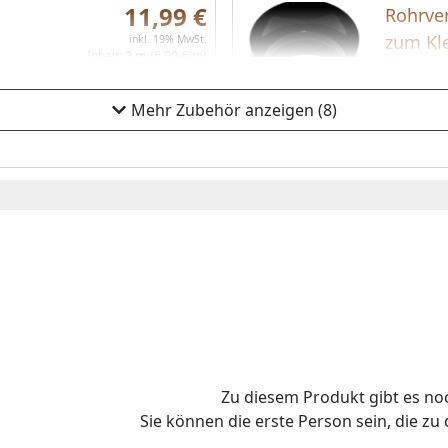
11,99 €
Rohrve
zum Kl
inkl. 19% MwSt.
Inhalt:
2 m
(6,00 €/m)
Rohrverb
Kleben F
roduktmenge um eins verringern
Produktmenge manuell eingeben
Produktmenge um eins erhöhen
In den Einkaufswagen legen
Mehr Zubehör anzeigen (8)
Zu diesem Produkt gibt es n
Sie können die erste Person sein, die z