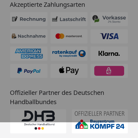
Akzeptierte Zahlungsarten
Offizieller Partner des Deutschen
Handballbundes