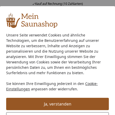
Kauf auf Rechnung (10 Zahlarten)
Alle Produkte
Mein Konto
Wunschl
Ein
4,76
/ 5
Suchen
Unsere Seite verwendet Cookies und ähnliche
Technologien, um die Benutzererfahrung auf unserer
Dachrinne Typ 250 /200 cm anthrazit
Startseite
Website zu verbessern, Inhalte und Anzeigen zu
Dachrinne Typ 250 /200 cm
personalisieren und die Nutzung unserer Website zu
analysieren. Mit Ihrer Einwilligung stimmen Sie der
anthrazit
Verwendung von Cookies sowie der Verarbeitung Ihrer
persönlichen Daten zu, um Ihnen ein bestmögliches
Surferlebnis und mehr Funktionen zu bieten.
Sie können Ihre Einwilligung jederzeit in den
Cookie-
Einstellungen
anpassen oder widerrufen.
Ja, verstanden