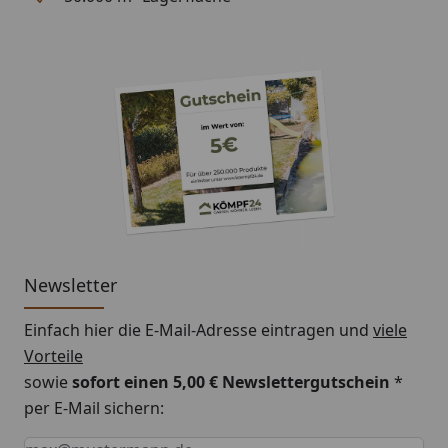
in anthrazit und sorgen Sie für eine effektive
Ableitung des Regenwassers von Ihrem Dach!
Newsletter
Einfach hier die E-Mail-Adresse eintragen und
viele
Vorteile
sowie
sofort einen 5,00 € Newslettergutschein
*
per E-Mail sichern:
Keine Eingabe erforderlich
Eingabe erforderlich
E-Mail *