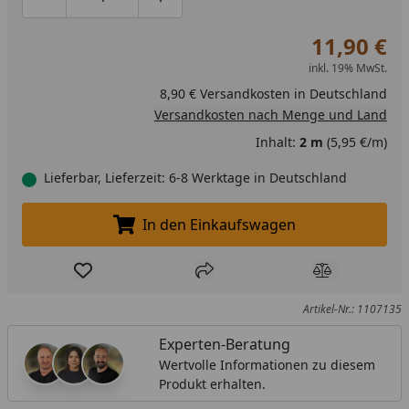
Produktmenge um eins verringern
Produktmenge manuell eingeben
Produktmenge um eins erhöhen
11,90 €
inkl. 19% MwSt.
8,90 € Versandkosten in Deutschland
Versandkosten nach Menge und Land
Inhalt:
2 m
(5,95 €/m)
Lieferbar, Lieferzeit: 6-8 Werktage in Deutschland
In den Einkaufswagen
In den Einkaufswagen legen
Produkt zur Wunschliste hinzufügen
Teilen
Produkt Ver
Artikel-Nr.: 1107135
Experten-Beratung
Wertvolle Informationen zu diesem
Produkt erhalten.