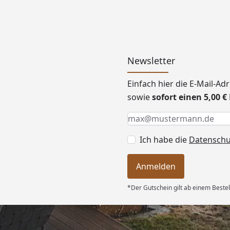
Newsletter
Einfach hier die E-Mail-A
sowie
sofort einen 5,00 
Keine Eingabe erforderlic
Eingabe erforderlich
E-Mail *
Ich habe die
Datensch
Anmelden
*Der Gutschein gilt ab einem Bestel