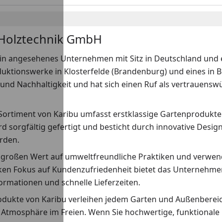
 Holztechnik GmbH
ein angesehenes Unternehmen mit Sitz in Deutschland und ei
ktionswerke in Klosterfelde (Brandenburg) und eines in Br
 und Nachhaltigkeit und hat sich einen Ruf als vertrauens
 Sortiment von Karibu umfasst erstklassige Gartenprodukte
rd sorgfältig gefertigt und besticht durch innovative Des
rden.
t großen Wert auf umweltfreundliche Praktiken und verwend
ken Fokus auf Kundenzufriedenheit bietet das Unternehmen
ormationen und schnelle Lieferzeiten.
odukte von Karibu verleihen jedem Garten und Außenbereich
 Atmosphäre im Freien. Wenn Sie hochwertige, funktionale