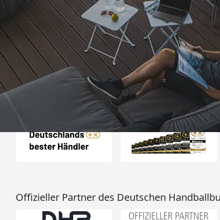
Trusted Shops
„Qualitativ sehr gute
perfekter Beste
Liefervorga
4,76
/ 5
30.07.202
2.857 Bewertungen
Auszeichnungen
Offizieller Partner des Deutschen Handballb