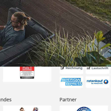
Versand
 Ware und ein
ll- und
ng.“
6
Akzeptierte Zahlungsa
undes
Partner