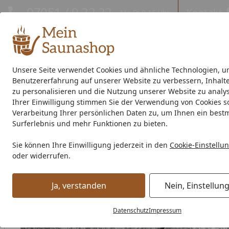
Hotline
07051 / 9 22 22
Kontakt
Mo-Fr. 8-16 Uhr
Kontakt
Eigene Montage-Teams
Unsere Seite verwendet Cookies und ähnliche Technologien, u
Benutzererfahrung auf unserer Website zu verbessern, Inhalt
Außensauna
Indoor-Sauna
Energiespar-Sauna
Saunao
zu personalisieren und die Nutzung unserer Website zu analys
Ihrer Einwilligung stimmen Sie der Verwendung von Cookies s
Saunahersteller
% Sale %
Verarbeitung Ihrer persönlichen Daten zu, um Ihnen ein best
Surferlebnis und mehr Funktionen zu bieten.
Karibu Antikondesvlies für Metallgartenhäuser - 1,2 m brei
Sie können Ihre Einwilligung jederzeit in den
Cookie-Einstellu
Startseite
oder widerrufen.
Ja, verstanden
Nein, Einstellun
Datenschutz
Impressum