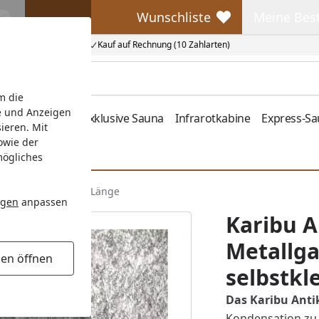
Wunschliste
Meine Bes
Wunschliste
Meine Beste
Kauf auf Rechnung (10 Zahlarten)
m die
e und Anzeigen
fen
Zubehör
Exklusive Sauna
Infrarotkabine
Express-S
ieren. Mit
owie der
mögliches
t selbstklebend 5 m Länge
ngen
anpassen
Karibu A
Metallga
gen öffnen
selbstkl
Das
Karibu Anti
Kondensation zu 