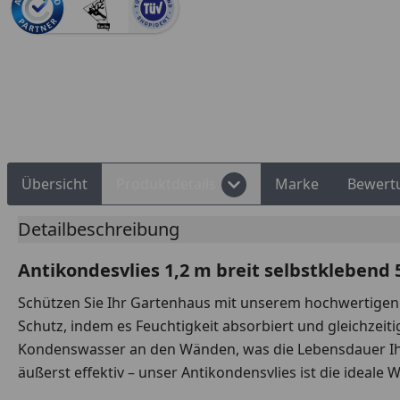
Rechnungskauf
Montageservice
Übersicht
Produktdetails
Marke
Bewert
Detailbeschreibung
Antikondesvlies 1,2 m breit selbstklebend 
Schützen Sie Ihr Gartenhaus mit unserem hochwertigen A
Schutz, indem es Feuchtigkeit absorbiert und gleichzeiti
Kondenswasser an den Wänden, was die Lebensdauer Ihre
äußerst effektiv – unser Antikondensvlies ist die ideal