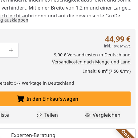
verhindert. Mit einer Breite von 1,2 m und einer Länge
 sich leicht anbringen und auf die gewünschte Größe
g ausklappen
h die Selbstklebeigenschaft lässt es sich fest und sicher
l von Oberflächen anbringen. Für beste Ergebnisse ist eine
44,99 €
ne Oberfläche zu empfehlen. Ein unverzichtbares
inkl. 19% MwSt.
Ihre Bau- und Renovierungsprojekte.
ge um eins verringern
duktmenge manuell eingeben
Produktmenge um eins erhöhen
9,90 € Versandkosten in Deutschland
Versandkosten nach Menge und Land
Inhalt:
6 m²
(7,50 €/m²)
eferzeit: 5-7 Werktage in Deutschland
nzufügen
In den Einkaufswagen
In den Einkaufswagen legen
iste
Teilen
Vergleichen
dukt zur Wunschliste hinzufügen
Teilen
Produkt Vergle
Online
Experten-Beratung