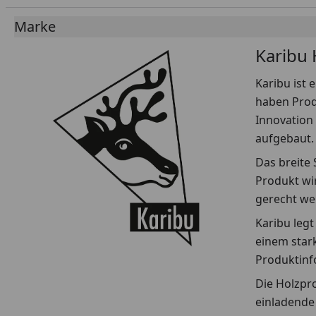
Marke
Karibu
Karibu ist 
haben Produ
Innovation
aufgebaut.
Das breite
Produkt wi
gerecht we
Karibu leg
einem star
Produktinf
Die Holzpr
einladende