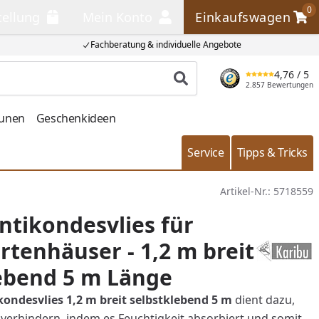
0
tellung
Mein Konto
Einkaufswagen
llung
Mein Konto
Einkaufswagen
Fachberatung & individuelle Angebote
4,76
/ 5
Produkt suchen
2.857 Bewertungen
aunen
Geschenkideen
Service
Tipps & Tricks
Artikel-Nr.:
5718559
ntikondesvlies für
rtenhäuser - 1,2 m breit
ebend 5 m Länge
kondesvlies 1,2 m breit selbstklebend 5 m
dient dazu,
verhindern, indem es Feuchtigkeit absorbiert und somit