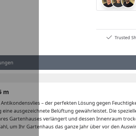
Deutschlands bester Händler
Trusted S
ungen
5 m
ntikondensvlies – der perfekten Lösung gegen Feuchtigkei
g eine ausgezeichnete Belüftung gewährleistet. Die speziel
s Gartenhauses verlängert und dessen Innenraum trocken 
e Wahl, um Ihr Gartenhaus das ganze Jahr über vor den Aus