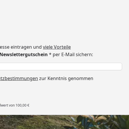
dresse eintragen und
viele Vorteile
€ Newslettergutschein
* per E-Mail sichern:
h
utzbestimmungen
zur Kenntnis genommen
lwert von 100,00 €