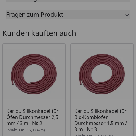
Sicherheitsabschaltung
Inkl.:
3 Meter Silikon-Netzanschlusskabel 5 x 2,5
Fragen zum Produkt
mm²
Maximale Temperatur: ca. 70-100°C
Kunden kauften auch
Der elektrische Anschluss dieses Saunaofens darf
nur durch einen Fachmann erfolgen, es ist kein
Haushaltsstecker enthalten.
Zum Einsatz ausschließlich im privaten und
häuslichen Bereich geeignet.
Weka Saunaofen-Set 10 inkl. 5,4 kW Kompakt-
Ofen, Saunasteine, integrierte Steuerung
Montageanleitung
Karibu Silikonkabel für
Karibu Silikonkabel für
Öfen Durchmesser 2,5
Bio-Kombiöfen
mm / 3 m - Nr. 2
Durchmesser 1,5 mm /
3 m - Nr. 3
Inhalt:
3 m
(15,33 €/m)