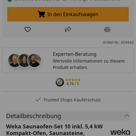
In den Einkaufswagen
In den Einkaufswagen legen
Produkt zur Wunschliste hinzufügen
Teilen
Produkt Ver
Artikel-Nr.: 859442
Experten-Beratung
Wertvolle Informationen zu diesem
Produkt erhalten.
4,76
/ 5
Trusted Shops Käuferschutz
Detailbeschreibung
Weka Saunaofen-Set 10 inkl. 5,4 kW
Kompakt-Ofen, Saunasteine,