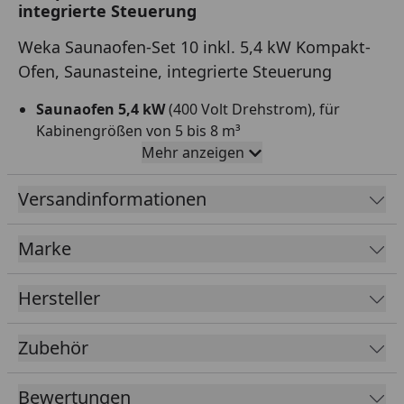
integrierte Steuerung
Weka Saunaofen-Set 10 inkl. 5,4 kW Kompakt-
Ofen, Saunasteine, integrierte Steuerung
Saunaofen 5,4 kW
(400 Volt Drehstrom), für
Kabinengrößen von 5 bis 8 m³
Mehr anzeigen
Für finnisches Saunieren
Doppelwandiger Mantel
Versandinformationen
Edelstahl-Außenmantel
Marke
Verzinkter (rostgeschützter) Steinkorb
Integriertes Steuergerät
Hersteller
Ca. 12 kg Saunasteine
Stufenlose Zeitwahl bis 2 Stunden (Anleitung kann
Zubehör
abweichen, diese wurde noch nicht aktualisiert)
Stufenlose Temperaturwahl
Bewertungen