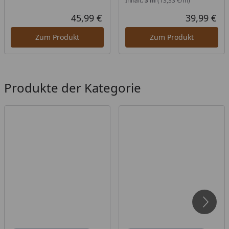
Inhalt:
3 m
(13,33 €/m)
45,99 €
39,99 €
Aktueller Preis
Akt
Zum Produkt
Zum Produkt
Produkte der Kategorie