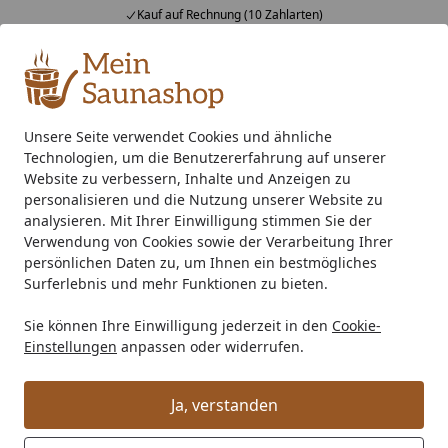
Kauf auf Rechnung (10 Zahlarten)
Alle Produkte
Mein Konto
Wunschl
Ein
4,76
/ 5
Suchen
Unsere Seite verwendet Cookies und ähnliche
Technologien, um die Benutzererfahrung auf unserer
Saunaofen
400 V Starkstrom Saunaofen
Standard Saunao
Startseite
Website zu verbessern, Inhalte und Anzeigen zu
Weka Saunaofen-Set 10 inkl. 5,4 kW
personalisieren und die Nutzung unserer Website zu
analysieren. Mit Ihrer Einwilligung stimmen Sie der
Kompakt-Ofen, Saunasteine,
Verwendung von Cookies sowie der Verarbeitung Ihrer
integrierte Steuerung
persönlichen Daten zu, um Ihnen ein bestmögliches
Surferlebnis und mehr Funktionen zu bieten.
Sie können Ihre Einwilligung jederzeit in den
Cookie-
Einstellungen
anpassen oder widerrufen.
Ja, verstanden